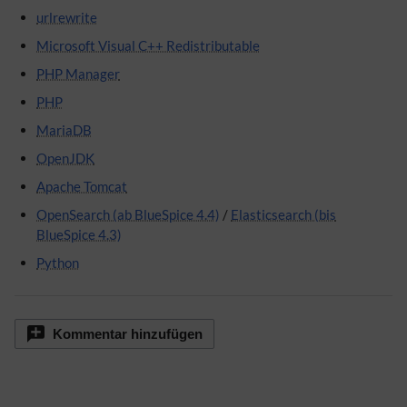
urlrewrite
Microsoft Visual C++ Redistributable
PHP Manager
PHP
MariaDB
OpenJDK
Apache Tomcat
OpenSearch (ab BlueSpice 4.4)
/
Elasticsearch (bis
BlueSpice 4.3)
Python
Kommentar hinzufügen