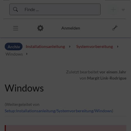
Zur Kopfleiste
Zur Hauptnavigation
Zu den Seitenwerkzeugen
Zum Arbeitsbereich
Anmelden
Archiv
Installationsanleitung
Systemvorbereitung
Windows
Zuletzt bearbeitet
vor einem Jahr
von
Margit Link-Rodrigue
Windows
(Weitergeleitet von
Setup:Installationsanleitung/Systemvorbereitung/Windows
)