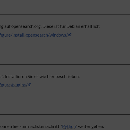
ung auf opensearch.org. Diese ist für Debian erhältlich:
nfigure/install-opensearch/windows/
t.
Installieren Sie es wie hier beschrieben:
figure/plugins/
können Sie zum nächsten Schritt "
Python
" weiter gehen.