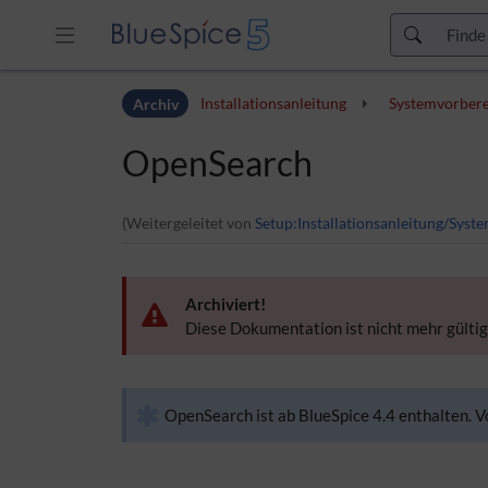
Zur Kopfleiste
Archiv
Installationsanleitung
Systemvorber
Zur Hauptnavigation
Zu den Seitenwerkzeugen
OpenSearch
Zum Arbeitsbereich
(Weitergeleitet von
Setup:Installationsanleitung/Sy
Archiviert!
Diese Dokumentation ist nicht mehr gültig
OpenSearch ist ab BlueSpice 4.4 enthalten. 