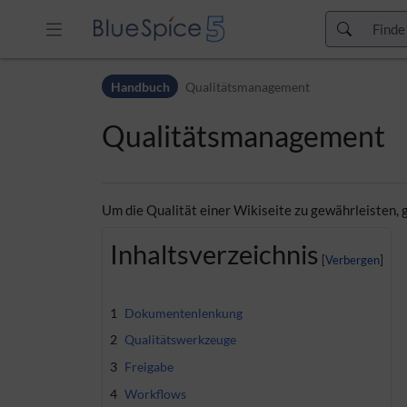
Zur Kopfleiste
Handbuch
Qualitätsmanagement
Zur Hauptnavigation
Zu den Seitenwerkzeugen
Qualitätsmanagement
Zum Arbeitsbereich
Um die Qualität einer Wikiseite zu gewährleisten
Inhaltsverzeichnis
1
Dokumentenlenkung
2
Qualitätswerkzeuge
3
Freigabe
4
Workflows