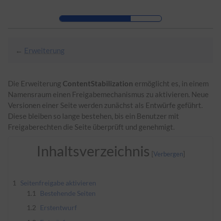
Zur Kopfleiste
Zur Hauptnavigation
Zu den Seitenwerkzeugen
Zum Arbeitsbereich
←
Erweiterung
Die Erweiterung
ContentStabilization
ermöglicht es, in einem
Namensraum
einen Freigabemechanismus zu aktivieren. Neue
Versionen einer Seite werden zunächst als Entwürfe geführt.
Diese bleiben so lange bestehen, bis ein Benutzer mit
Freigaberechten die Seite überprüft und genehmigt.
Inhaltsverzeichnis
1
Seitenfreigabe aktivieren
1.1
Bestehende Seiten
1.2
Erstentwurf