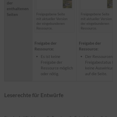
der
enthaltenen
Freigegebene Seite
Freigegebene Seite
Seiten
mit aktueller Version
mit aktueller Version
der eingebundenen
der eingebundenen
Ressource.
Ressource.
Freigabe der
Freigabe der
Ressource:
Ressource:
Es ist keine
Der Ressourcen-
Freigabe der
Freigabestatus ha
Ressource möglich
keine Auswirkung
oder nötig.
auf die Seite.
Leserechte für Entwürfe