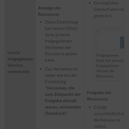
Ein impliziter
Anzeige der
Entwurf wird nicht
Ressource:
generiert.
Diese Einstellung
hat keinen Effekt,
da es ja keine
freigegebenen
Versionen der
Letzte
Ressource geben
Freigegebene
freigegebene
kann.
Seite mit aktuell
Version
freigegebener
Das Verhalten ist
Version der
verwenden
daher wie bei der
Ressource.
Einstellung
"
Versionen, die
Freigabe der
zum Zeitpunkt der
Ressource:
Freigabe aktuell
waren, verwenden
Erfolgt
(Standard)
"
ausschließlich übe
die Ressource
selbst.