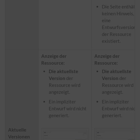
Die Seite enthält
keinen Hinweis, o
eine
Entwurfsversion
der Ressource
existiert.
Anzeige der
Anzeige der
Ressource:
Ressource:
Die aktuellste
Die aktuellste
Version
der
Version
der
Ressource wird
Ressource wird
angezeigt.
angezeigt.
Ein impliziter
Ein impliziter
Entwurf wird nicht
Entwurf wird nicht
generiert.
generiert.
Aktuelle
Versionen