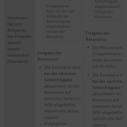
Seitenfreigabe
Freigegebene
eingebundenen
Seite mit der zum
Version der
Zeitpunkt der
Ressource.
Versionen,
Seitenfreigabe
die zum
eingebundenen
Zeitpunkt
Version der
Freigabe der
der Freigabe
Ressource.
Ressource:
aktuell
Der Ressourcen-
waren,
Freigabe der
Freigabestatus ha
verwenden
Ressource:
keine Auswirkung
(Standard)
auf die Seite.
Die Ressource wird
bei der nächsten
Die Ressource wir
Seitenfreigabe
bei der nächsten
aktualisiert. Ist die
Seitenfreigabe
Ressource auf
aktualisiert. Ist di
mehreren Seiten im
Ressource auf
Wiki eingebettet,
mehreren Seiten i
müssen alle Seiten
Wiki eingebettet,
separat
müssen alle Seite
freigegeben
separat