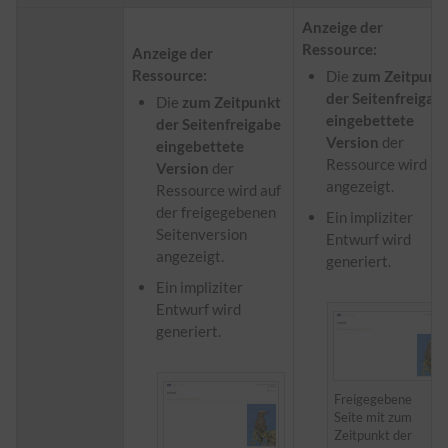
Anzeige der
Ressource:
Anzeige der
Ressource:
Die
zum Zeitpunk
der Seitenfreigab
Die
zum Zeitpunkt
eingebettete
der Seitenfreigabe
Version
der
eingebettete
Ressource wird
Version
der
angezeigt.
Ressource wird auf
der freigegebenen
Ein impliziter
Seitenversion
Entwurf wird
angezeigt.
generiert.
Ein impliziter
Entwurf wird
generiert.
Freigegebene
Seite mit zum
Zeitpunkt der