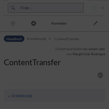
Zur Kopfleiste
Zur Hauptnavigation
Zu den Seitenwerkzeugen
Zum Arbeitsbereich
Anmelden
Handbuch
Erweiterung
ContentTransfer
Zuletzt bearbeitet
vor einem Jahr
von
Margit Link-Rodrigue
ContentTransfer
←
Erweiterung