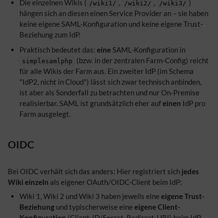
Die einzelnen Wikis (
,
,
)
/wiki1/
/wiki2/
/wiki3/
hängen sich an diesen einen Service Provider an – sie haben
keine eigene SAML-Konfiguration und keine eigene Trust-
Beziehung zum IdP.
Praktisch bedeutet das:
eine
SAML-Konfiguration in
(bzw. in der zentralen Farm-Config) reicht
simplesamlphp
für alle Wikis der Farm aus. Ein zweiter IdP (im Schema
"IdP2, nicht in Cloud") lässt sich zwar technisch anbinden,
ist aber als Sonderfall zu betrachten und nur On-Premise
realisierbar. SAML ist grundsätzlich eher auf
einen
IdP pro
Farm ausgelegt.
OIDC
Bei OIDC verhält sich das anders: Hier registriert sich
jedes
Wiki einzeln
als eigener OAuth/OIDC-Client beim IdP:
Wiki 1, Wiki 2 und Wiki 3 haben jeweils eine
eigene Trust-
Beziehung
und typischerweise eine
eigene Client-
Konfiguration
(Client-ID/Secret, Redirect-URI) beim IdP –