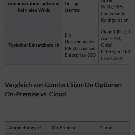
Anzahl
Administrationsaufwand
Gering
Wikis/IdPs
bei vielen Wikis
(zentral)
(individuelle
Konfiguration)
Cloud-IdPs (z. B.
Ein
Azure AD,
Unternehmens-
Typischer Einsatzbereich
Okta),
IdP, klassisches
heterogene IdP-
Enterprise-SSO
Landschaft
Vergleich von Comfort Sign-On Optionen
On-Premise vs. Cloud
Anmeldungsart
On-Premise
Cloud