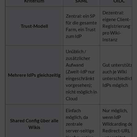
Kriterium
SAML
OIDC
Dezentral:
Zentral: ein SP
eigene Client-
für die gesamte
Trust-Modell
Registrierung
Farm, ein Trust
pro Wiki-
zum IdP
Instanz
Unüblich /
zusätzlicher
Aufwand
Gut unterstützt,
(Zweit-IdP nur
auch je Wiki
Mehrere IdPs gleichzeitig
eingeschränkt
unterschiedliche
vorgesehen);
IdPs möglich
nicht möglich in
Cloud
Einfach
Nur möglich,
möglich, da
wenn IdP
Shared Config über alle
zentrale
Wildcarding der
Wikis
server-seitige
Redirect-
URL