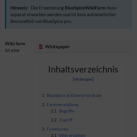
Hinweis:
Die Erweiterung
BlueSpiceWikiFarm
muss
separat erworben werden und ist kein automatischer
Bestandteil von BlueSpice pro.
Wiki farm
Whitepaper
ist eine
Inhaltsverzeichnis
1
BlueSpice at Enterprise Scale
2
Farmverwaltung
2.1
Begriffe
2.2
Zugriff
3
Funktionen
3.1
Wiki erstellen