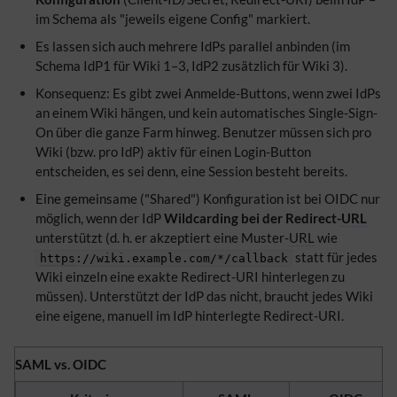
im Schema als "jeweils eigene Config" markiert.
Es lassen sich auch mehrere IdPs parallel anbinden (im
Schema IdP1 für Wiki 1–3, IdP2 zusätzlich für Wiki 3).
Konsequenz: Es gibt zwei Anmelde-Buttons, wenn zwei IdPs
an einem Wiki hängen, und kein automatisches Single-Sign-
On über die ganze Farm hinweg. Benutzer müssen sich pro
Wiki (bzw. pro IdP) aktiv für einen Login-Button
entscheiden, es sei denn, eine Session besteht bereits.
Eine gemeinsame ("Shared") Konfiguration ist bei OIDC nur
möglich, wenn der IdP
Wildcarding bei der Redirect-
URL
unterstützt (d. h. er akzeptiert eine Muster-
URL
wie
statt für jedes
https
://wiki.example.com/*/callback
Wiki einzeln eine exakte Redirect-URI hinterlegen zu
müssen). Unterstützt der IdP das nicht, braucht jedes Wiki
eine eigene, manuell im IdP hinterlegte Redirect-URI.
SAML vs. OIDC