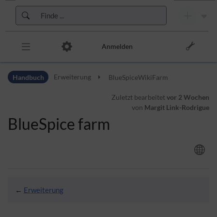
Zur Kopfleiste
Zur Hauptnavigation
Zu den Seitenwerkzeugen
Zum Arbeitsbereich
Anmelden
Handbuch
Erweiterung
BlueSpiceWikiFarm
Zuletzt bearbeitet
vor 2 Wochen
von
Margit Link-Rodrigue
BlueSpice farm
←
Erweiterung