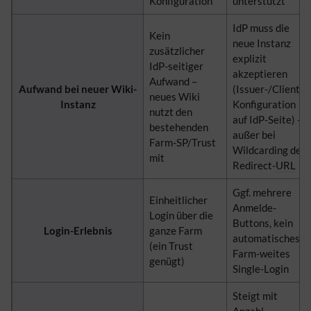
Konfiguration
unterstützt
IdP muss die
Kein
neue Instanz
zusätzlicher
explizit
IdP-seitiger
akzeptieren
Aufwand –
Aufwand bei neuer Wiki-
(Issuer-/Client-
neues Wiki
Instanz
Konfiguration
nutzt den
auf IdP-Seite) –
bestehenden
außer bei
Farm-SP/Trust
Wildcarding der
mit
Redirect-
URL
Ggf. mehrere
Einheitlicher
Anmelde-
Login über die
Buttons, kein
Login-Erlebnis
ganze Farm
automatisches
(ein Trust
Farm-weites
genügt)
Single-Login
Steigt mit