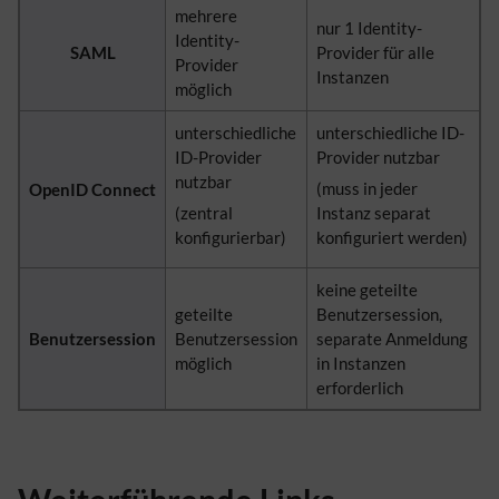
mehrere
nur 1 Identity-
Identity-
SAML
Provider für alle
Provider
Instanzen
möglich
unterschiedliche
unterschiedliche ID-
ID-Provider
Provider nutzbar
nutzbar
(muss in jeder
OpenID Connect
(zentral
Instanz separat
konfigurierbar)
konfiguriert werden)
keine geteilte
geteilte
Benutzersession,
Benutzersession
Benutzersession
separate Anmeldung
möglich
in Instanzen
erforderlich