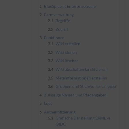
1
BlueSpice at Enterprise Scale
2
Farmverwaltung
2.1
Begriffe
2.2
Zugriff
3
Funktionen
3.1
Wiki erstellen
3.2
Wiki klonen
3.3
Wiki löschen
3.4
Wiki abschalten (archivieren)
3.5
Metainformationen erstellen
3.6
Gruppen und Stichwörter anlegen
4
Zulässige Namen und Pfadangaben
5
Logs
6
Authentifizierung
6.1
Grafische Darstellung SAML vs.
OIDC