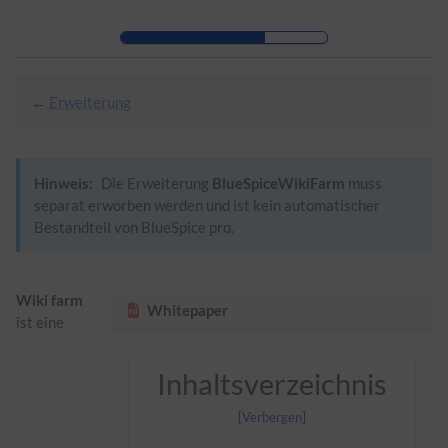
Zur Kopfleiste
Zur Hauptnavigation
Zu den Seitenwerkzeugen
Zum Arbeitsbereich
←
Erweiterung
Hinweis:
Die Erweiterung
BlueSpiceWikiFarm
muss
separat erworben werden und ist kein automatischer
Bestandteil von BlueSpice pro.
Wiki farm
Whitepaper
ist eine
Inhaltsverzeichnis