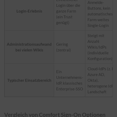
Anmelde-
Login über die
Buttons, kein
Login-Erlebnis
ganze Farm
automatisches
(ein Trust
Farm-weites
genügt)
Single-Login
Steigt mit
Anzahl
Administrationsaufwand
Gering
Wikis/IdPs
bei vielen Wikis
(zentral)
(individuelle
Konfiguration)
Cloud-IdPs (z. B.
Ein
Azure AD,
Unternehmens-
Typischer Einsatzbereich
Okta),
IdP, klassisches
heterogene IdP-
Enterprise-SSO
Landschaft
Vergleich von Comfort Sign-On Optionen