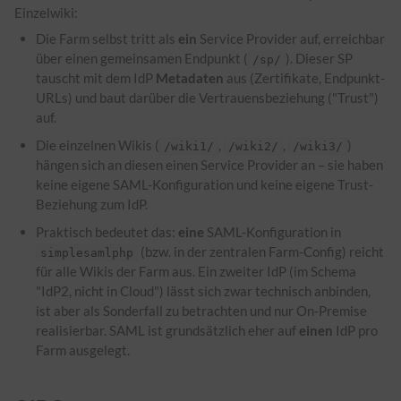
Einzelwiki:
Die Farm selbst tritt als
ein
Service Provider auf, erreichbar
über einen gemeinsamen Endpunkt (
). Dieser SP
/sp/
tauscht mit dem IdP
Metadaten
aus (Zertifikate, Endpunkt-
URLs) und baut darüber die Vertrauensbeziehung ("Trust")
auf.
Die einzelnen Wikis (
,
,
)
/wiki1/
/wiki2/
/wiki3/
hängen sich an diesen einen Service Provider an – sie haben
keine eigene SAML-Konfiguration und keine eigene Trust-
Beziehung zum IdP.
Praktisch bedeutet das:
eine
SAML-Konfiguration in
(bzw. in der zentralen Farm-Config) reicht
simplesamlphp
für alle Wikis der Farm aus. Ein zweiter IdP (im Schema
"IdP2, nicht in Cloud") lässt sich zwar technisch anbinden,
ist aber als Sonderfall zu betrachten und nur On-Premise
realisierbar. SAML ist grundsätzlich eher auf
einen
IdP pro
Farm ausgelegt.