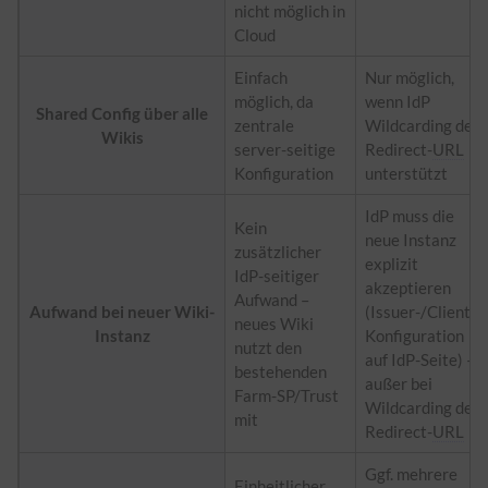
nicht möglich in
Cloud
Einfach
Nur möglich,
möglich, da
wenn IdP
Shared Config über alle
zentrale
Wildcarding der
Wikis
server-seitige
Redirect-
URL
Konfiguration
unterstützt
IdP muss die
Kein
neue Instanz
zusätzlicher
explizit
IdP-seitiger
akzeptieren
Aufwand –
Aufwand bei neuer Wiki-
(Issuer-/Client-
neues Wiki
Instanz
Konfiguration
nutzt den
auf IdP-Seite) –
bestehenden
außer bei
Farm-SP/Trust
Wildcarding der
mit
Redirect-
URL
Ggf. mehrere
Einheitlicher