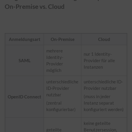
On-Premise vs. Cloud
Anmeldungsart
On-Premise
Cloud
mehrere
nur 1 Identity-
Identity-
SAML
Provider für alle
Provider
Instanzen
möglich
unterschiedliche
unterschiedliche ID-
ID-Provider
Provider nutzbar
nutzbar
(muss in jeder
OpenID Connect
(zentral
Instanz separat
konfigurierbar)
konfiguriert werden)
keine geteilte
geteilte
Benutzersession,