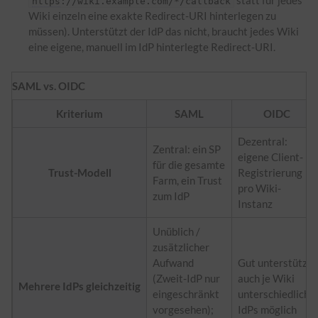
https
://wiki.example.com/*/callback
Wiki einzeln eine exakte Redirect-URI hinterlegen zu
müssen). Unterstützt der IdP das nicht, braucht jedes Wiki
eine eigene, manuell im IdP hinterlegte Redirect-URI.
SAML vs. OIDC
Kriterium
SAML
OIDC
Dezentral:
Zentral: ein SP
eigene Client-
für die gesamte
Trust-Modell
Registrierung
Farm, ein Trust
pro Wiki-
zum IdP
Instanz
Unüblich /
zusätzlicher
Aufwand
Gut unterstützt,
(Zweit-IdP nur
auch je Wiki
Mehrere IdPs gleichzeitig
eingeschränkt
unterschiedliche
vorgesehen);
IdPs möglich