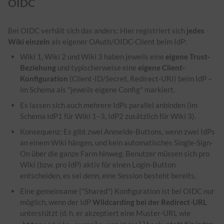
OIDC
Bei OIDC verhält sich das anders: Hier registriert sich
jedes
Wiki einzeln
als eigener OAuth/OIDC-Client beim IdP:
Wiki 1, Wiki 2 und Wiki 3 haben jeweils eine
eigene Trust-
Beziehung
und typischerweise eine
eigene Client-
Konfiguration
(Client-ID/Secret, Redirect-URI) beim IdP –
im Schema als "jeweils eigene Config" markiert.
Es lassen sich auch mehrere IdPs parallel anbinden (im
Schema IdP1 für Wiki 1–3, IdP2 zusätzlich für Wiki 3).
Konsequenz: Es gibt zwei Anmelde-Buttons, wenn zwei IdPs
an einem Wiki hängen, und kein automatisches Single-Sign-
On über die ganze Farm hinweg. Benutzer müssen sich pro
Wiki (bzw. pro IdP) aktiv für einen Login-Button
entscheiden, es sei denn, eine Session besteht bereits.
Eine gemeinsame ("Shared") Konfiguration ist bei OIDC nur
möglich, wenn der IdP
Wildcarding bei der Redirect-
URL
unterstützt (d. h. er akzeptiert eine Muster-
URL
wie
statt für jedes