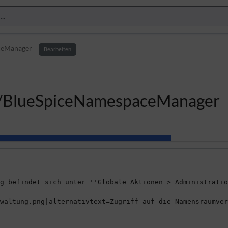
ceManager
Bearbeiten
/BlueSpiceNamespaceManager