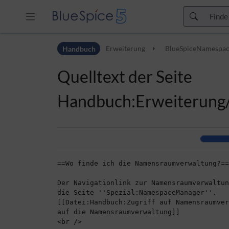
Zur Kopfleiste
Handbuch
Erweiterung
BlueSpiceNamespa
Zur Hauptnavigation
Zu den Seitenwerkzeugen
Quelltext der Seite
Zum Arbeitsbereich
Handbuch:Erweiterung