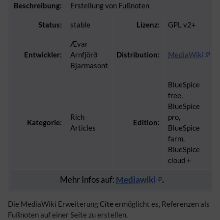
Beschreibung:
Erstellung von Fußnoten
Status:
stable
Lizenz:
GPL v2+
Ævar
Entwickler:
Arnfjörð
Distribution:
MediaWiki
Bjarmasont
BlueSpice
free,
BlueSpice
Rich
pro,
Kategorie
:
Edition:
Articles
BlueSpice
farm,
BlueSpice
cloud +
Mehr Infos auf:
Mediawiki
.
Die MediaWiki Erweiterung
Cite
ermöglicht es, Referenzen als
Fußnoten auf einer Seite zu erstellen.