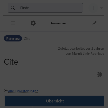
Zur Kopfleiste
Zur Hauptnavigation
Zu den Seitenwerkzeugen
Zum Arbeitsbereich
Anmelden
Referenz
Cite
Zuletzt bearbeitet
vor 2 Jahren
von
Margit Link-Rodrigue
Cite
alle Erweiterungen
Übersicht