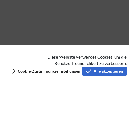
Diese Website verwendet Cookies, um die
BlueSpice free
Extension
Benutzerfreundlichkeit zu verbessern.
Cookie-Zustimmungseinstellungen
Alle akzeptieren
Datenschutz
Nutzungsbedingungen
Impressum
Barrierefreiheit
Analysedienste