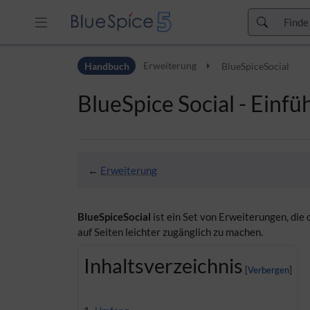
Zur Kopfleiste
Handbuch
Erweiterung
BlueSpiceSocial
Zur Hauptnavigation
Zu den Seitenwerkzeugen
BlueSpice Social - Einf
Zum Arbeitsbereich
←
Erweiterung
BlueSpiceSocial
ist ein Set von Erweiterungen, die
auf Seiten leichter zugänglich zu machen.
Inhaltsverzeichnis