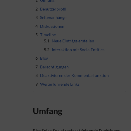
1
Umfang
2
Benutzerprofil
3
Seitenanhänge
4
Diskussionen
5
Timeline
5.1
Neue Einträge erstellen
5.2
Interaktion mit SocialEntities
6
Blog
7
Berechtigungen
8
Deaktivieren der Kommentarfunktion
9
Weiterführende Links
Umfang
BlueSpice Social umfasst folgende Funktionen: