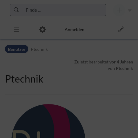
Zur Kopfleiste
Zur Hauptnavigation
Zu den Seitenwerkzeugen
Zum Arbeitsbereich
Anmelden
Benutzer
Ptechnik
Zuletzt bearbeitet
vor 4 Jahren
von
Ptechnik
Ptechnik