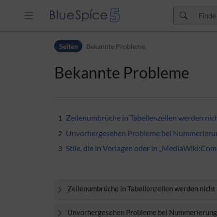
Zur Kopfleiste
Seiten
Bekannte Probleme
Zur Hauptnavigation
Zu den Seitenwerkzeugen
Bekannte Probleme
Zum Arbeitsbereich
Zeilenumbrüche in Tabellenzellen werden nich
1
Unvorhergesehen Probleme bei Nummerieru
2
Stile, die in Vorlagen oder in „MediaWiki:Co
3
Zeilenumbrüche in Tabellenzellen werden nicht
Unvorhergesehen Probleme bei Nummerierun