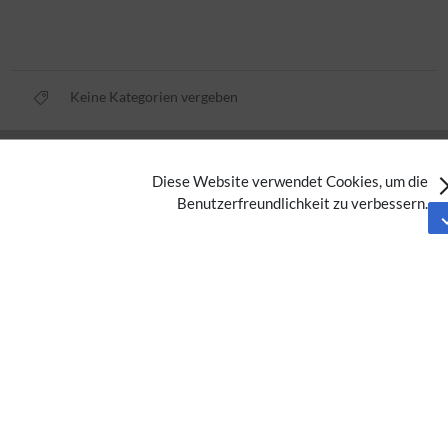
Keine Kategorien vergeben
Datenschutz
Diese Website verwendet Cookies, um die
Nutzungsbedingungen
Benutzerfreundlichkeit zu verbessern.
Impressum
Barrierefreiheit
Analysedienste