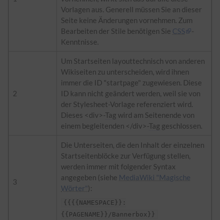
Vorlagen aus. Generell müssen Sie an dieser
Seite keine Änderungen vornehmen. Zum
Bearbeiten der Stile benötigen Sie
CSS
-
Kenntnisse.
Um Startseiten layouttechnisch von anderen
Wikiseiten zu unterscheiden, wird ihnen
immer die ID "startpage" zugewiesen. Diese
2
ID kann nicht geändert werden, weil sie von
der Stylesheet-Vorlage referenziert wird.
Dieses <div>-
Tag
wird am Seitenende von
einem begleitenden </div>-
Tag
geschlossen.
Die Unterseiten, die den Inhalt der einzelnen
Startseitenblöcke zur Verfügung stellen,
werden immer mit folgender Syntax
angegeben (siehe
MediaWiki "Magische
3
Wörter"
):
{{{{NAMESPACE}}:
{{PAGENAME}}/Bannerbox}}