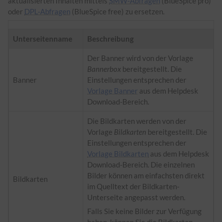
aktualisierten Inhalten mittels
SMW-Abfragen
(BlueSpice pro)
oder
DPL-Abfragen
(BlueSpice free) zu ersetzen.
Unterseitenname
Beschreibung
Der Banner wird von der Vorlage
Bannerbox
bereitgestellt. Die
Banner
Einstellungen entsprechen der
Vorlage Banner
aus dem Helpdesk
Download-Bereich.
Die Bildkarten werden von der
Vorlage
Bildkarten
bereitgestellt. Die
Einstellungen entsprechen der
Vorlage Bildkarten
aus dem Helpdesk
Download-Bereich. Die einzelnen
Bilder können am einfachsten direkt
Bildkarten
im Quelltext der Bildkarten-
Unterseite angepasst werden.
Falls Sie keine Bilder zur Verfügung