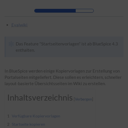
Zur Kopfleiste
Zur Hauptnavigation
Zu den Seitenwerkzeugen
Zum Arbeitsbereich
Evalwiki
Das Feature "Startseitenvorlagen" ist ab BlueSpice 4.3
enthalten.
In BlueSpice werden einige Kopiervorlagen zur Erstellung von
Portalseiten mitgeliefert. Diese sollen es erleichtern, schneller
layout-basierte Übersichtsseiten im Wiki zu erstellen.
Inhaltsverzeichnis
1
Verfügbare Kopiervorlagen
2
Startseite kopieren