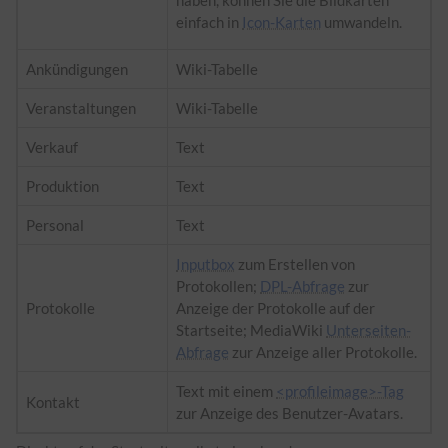
haben, können Sie die Bildkarten
einfach in
Icon-Karten
umwandeln.
Ankündigungen
Wiki-Tabelle
Veranstaltungen
Wiki-Tabelle
Verkauf
Text
Produktion
Text
Personal
Text
Inputbox
zum Erstellen von
Protokollen;
DPL-Abfrage
zur
Protokolle
Anzeige der Protokolle auf der
Startseite; MediaWiki
Unterseiten-
Abfrage
zur Anzeige aller Protokolle.
Text mit einem
<profileimage>-Tag
Kontakt
zur Anzeige des Benutzer-Avatars.