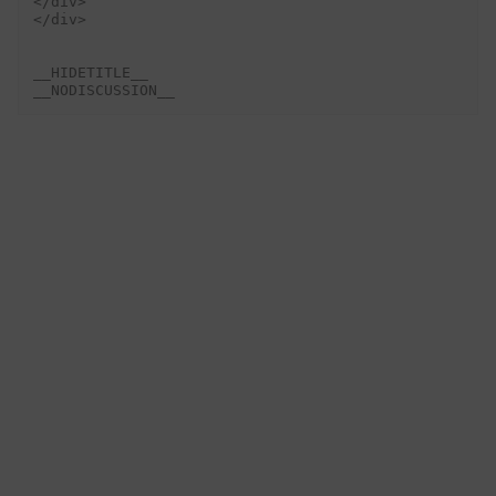
</div>

</div>

__HIDETITLE__
