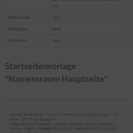
ist.
Notfall-Info
Text
Wichtiges
Text
Zeitleiste
Text
Startseitenvorlage
"
Namensraum
Hauptseite"
<templatestyles src="Startseite/styles.css" />

<div id="startpage">

{{Bannerbox|banner-image=|image-size=|banner-
title={{#if:{{NAMESPACE}}|{{NAMESPACE}}|Wiki}} 