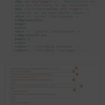
<
div
id
=
"startpage"
>
<!-- Identifiziert die 
Seite als Startseite für das Stylesheet  -->
<
div
class
=
"sectionflex col2 frame"
>
<!-- 
Container für ein Zwei-Spalten-Layout-->
<
div
>
<!-- Erster Inhaltskasten-->
==Überschrift==

</
div
>
<
div
>
<!-- Zweiter Inhaltskasten-->
==Überschrift 2==

</
div
>
</
div
>
<!-- Schließung Container -->
</
div
>
<!-- Schließung "startpage" -->