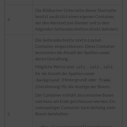
Die Bildkarten-Unterseite dieser Startseite
besitzt zusätzlich einen eigenen Container,
4
der den Abstand zum Banner und zu den
folgenden Seitenabschnitten direkt definiert.
Die Seitenabschnitte sind in Layout-
Container eingeschlossen. Diese Container
bestimmen die Anzahl der Spalten sowie
deren Gestaltung.
Mögliche Werte sind
,
,
col1
col2
col3
für die Anzahl der Spalten sowie
(Hintergrund) oder
background
frame
(Umrahmung) für die Anzeige der Boxen.
Der Container enthält also einzelne Boxen
und muss am Ende geschlossen werden. Ein
zweispaltiger Container kann beliebig viele
Boxen beinhalten:
5
<div class="sectionflexcontainer 