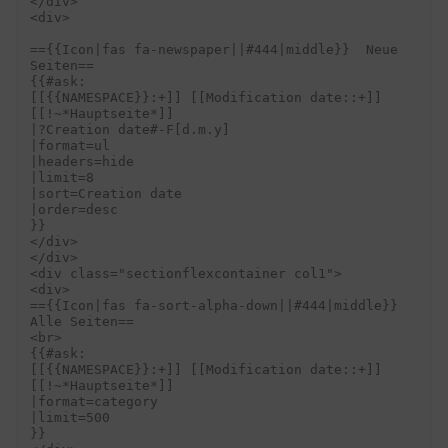
</div>

<div>

=={{Icon|fas fa-newspaper||#444|middle}}  Neue 
Seiten==

{{#ask:

[[{{NAMESPACE}}:+]] [[Modification date::+]] 
[[!~*Hauptseite*]]

|?Creation date#-F[d.m.y]

|format=ul

|headers=hide

|limit=8

|sort=Creation date

|order=desc

}}

</div>

</div>

<div class="sectionflexcontainer col1">

<div>

=={{Icon|fas fa-sort-alpha-down||#444|middle}} 
Alle Seiten==

<br>

{{#ask:

[[{{NAMESPACE}}:+]] [[Modification date::+]] 
[[!~*Hauptseite*]]

|format=category

|limit=500

}}
