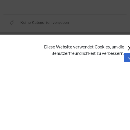
Keine Kategorien vergeben
Datenschutz
Diese Website verwendet Cookies, um die
Nutzungsbedingungen
Benutzerfreundlichkeit zu verbessern.
Impressum
Barrierefreiheit
Analysedienste