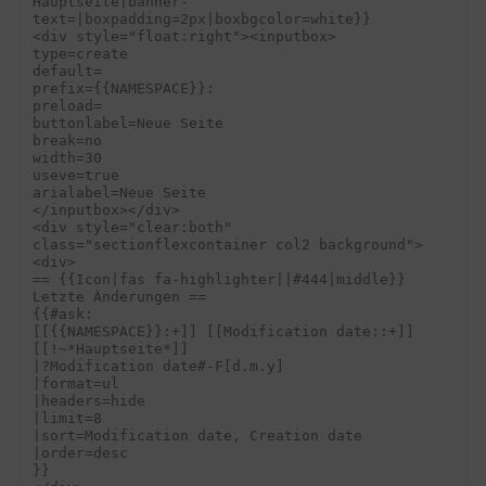
Hauptseite|banner-
text=|boxpadding=2px|boxbgcolor=white}}

<div style="float:right"><inputbox>

type=create

default=

prefix={{NAMESPACE}}:

preload=

buttonlabel=Neue Seite

break=no

width=30

useve=true

arialabel=Neue Seite

</inputbox></div>

<div style="clear:both" 
class="sectionflexcontainer col2 background">

<div>

== {{Icon|fas fa-highlighter||#444|middle}} 
Letzte Änderungen ==

{{#ask:

[[{{NAMESPACE}}:+]] [[Modification date::+]] 
[[!~*Hauptseite*]]

|?Modification date#-F[d.m.y]

|format=ul

|headers=hide

|limit=8

|sort=Modification date, Creation date

|order=desc

}}
