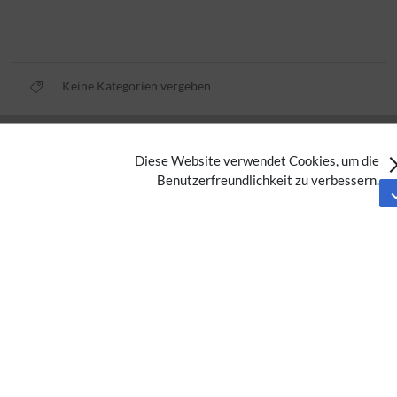
Keine Kategorien vergeben
Datenschutz
Diese Website verwendet Cookies, um die
Nutzungsbedingungen
Benutzerfreundlichkeit zu verbessern.
Impressum
Barrierefreiheit
Analysedienste