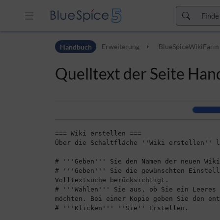
Zur Kopfleiste
Handbuch
Erweiterung
BlueSpiceWikiFarm
Zur Hauptnavigation
Zu den Seitenwerkzeugen
Quelltext der Seite H
Zum Arbeitsbereich