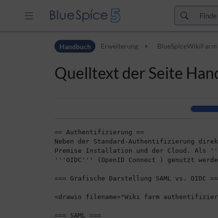
Zur Kopfleiste
Handbuch
Erweiterung
BlueSpiceWikiFarm
Zur Hauptnavigation
Zu den Seitenwerkzeugen
Quelltext der Seite H
Zum Arbeitsbereich