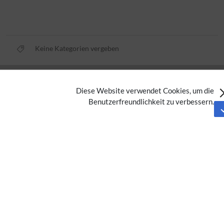
Keine Kategorien vergeben
Datenschutz
Diese Website verwendet Cookies, um die
Nutzungsbedingungen
Benutzerfreundlichkeit zu verbessern.
Impressum
Barrierefreiheit
Analysedienste