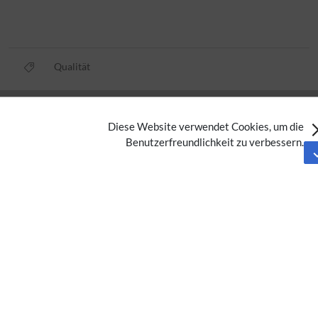
Qualität
Datenschutz
Diese Website verwendet Cookies, um die
Nutzungsbedingungen
Benutzerfreundlichkeit zu verbessern.
Impressum
Barrierefreiheit
Analysedienste