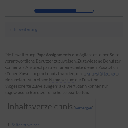
Zur Kopfleiste
Zur Hauptnavigation
Zu den Seitenwerkzeugen
Zum Arbeitsbereich
←
Erweiterung
Die Erweiterung
PageAssignments
ermöglicht es, einer Seite
verantwortliche Benutzer zuzuweisen. Zugewiesene Benutzer
können als Ansprechpartner für eine Seite dienen. Zusätzlich
können Zuweisungen benutzt werden, um
Lesebestätigungen
einzuholen. Ist in einem
Namensraum
die Funktion
"Abgesicherte Zuweisungen" aktiviert, dann können nur
zugewiesene Benutzer eine Seite bearbeiten.
Inhaltsverzeichnis
1
Seiten zuweisen