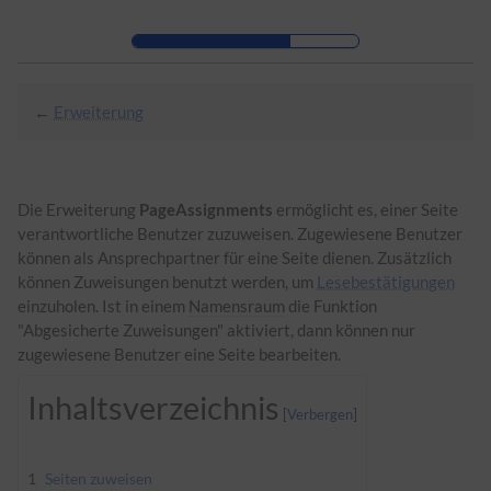
Zur Kopfleiste
Zur Hauptnavigation
Zu den Seitenwerkzeugen
Zum Arbeitsbereich
←
Erweiterung
Die Erweiterung
PageAssignments
ermöglicht es, einer Seite
verantwortliche Benutzer zuzuweisen. Zugewiesene Benutzer
können als Ansprechpartner für eine Seite dienen. Zusätzlich
können Zuweisungen benutzt werden, um
Lesebestätigungen
einzuholen. Ist in einem
Namensraum
die Funktion
"Abgesicherte Zuweisungen" aktiviert, dann können nur
zugewiesene Benutzer eine Seite bearbeiten.
Inhaltsverzeichnis
1
Seiten zuweisen