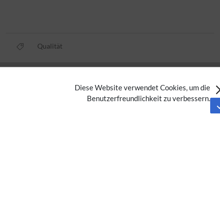
Qualität
Datenschutz
Diese Website verwendet Cookies, um die
Nutzungsbedingungen
Benutzerfreundlichkeit zu verbessern.
Impressum
Barrierefreiheit
Analysedienste