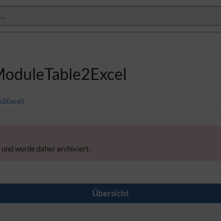
ModuleTable2Excel
e2Excel
)
 und wurde daher archiviert.
Übersicht