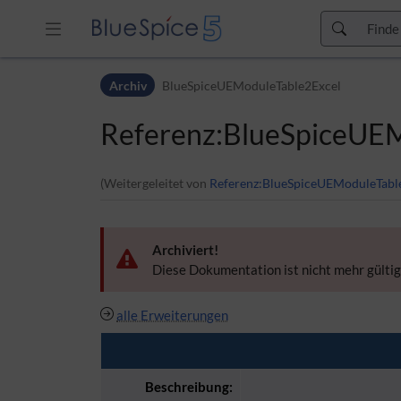
Zur Kopfleiste
Archiv
BlueSpiceUEModuleTable2Excel
Zur Hauptnavigation
Zu den Seitenwerkzeugen
Referenz:BlueSpiceUE
Zum Arbeitsbereich
(Weitergeleitet von
Referenz:BlueSpiceUEModuleTabl
Archiviert!
Diese Dokumentation ist nicht mehr gültig
alle Erweiterungen
Beschreibung: