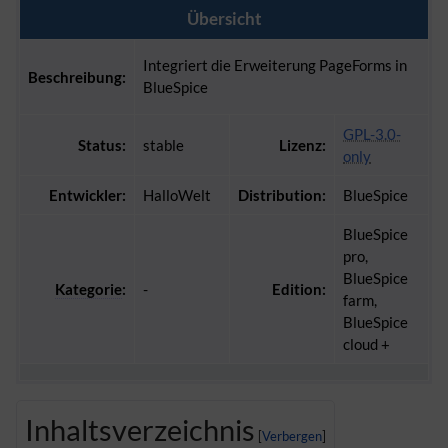
Übersicht
Integriert die Erweiterung PageForms in
Beschreibung:
BlueSpice
GPL-3.0-
Status:
stable
Lizenz:
only
Entwickler:
HalloWelt
Distribution:
BlueSpice
BlueSpice
pro,
BlueSpice
Kategorie
:
-
Edition:
farm,
BlueSpice
cloud +
Inhaltsverzeichnis