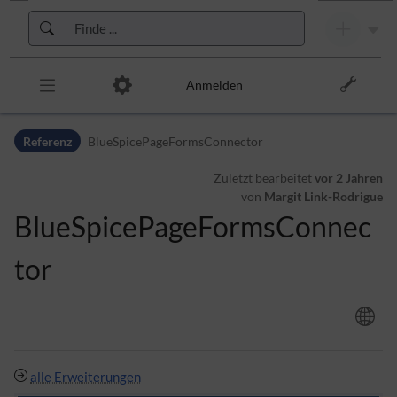
Zur Kopfleiste
Zur Hauptnavigation
Zu den Seitenwerkzeugen
Zum Arbeitsbereich
Anmelden
Referenz
BlueSpicePageFormsConnector
Zuletzt bearbeitet
vor 2 Jahren
von
Margit Link-Rodrigue
BlueSpicePageFormsConnec
tor
alle Erweiterungen