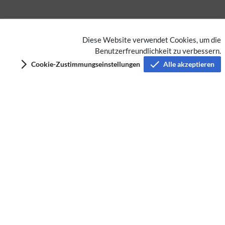
Extension
Diese Website verwendet Cookies, um die
Benutzerfreundlichkeit zu verbessern.
Datenschutz
Cookie-Zustimmungseinstellungen
Alle akzeptieren
Nutzungsbedingungen
Impressum
Barrierefreiheit
Analysedienste