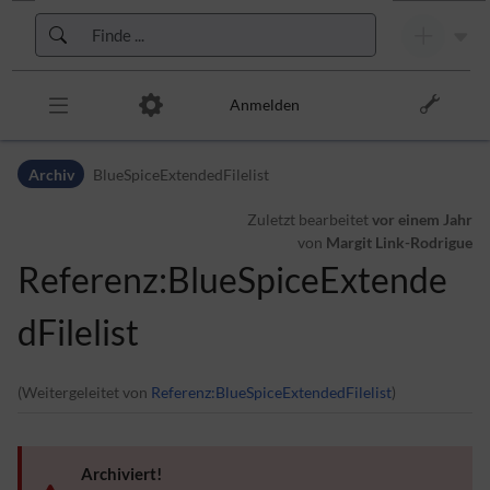
Zur Kopfleiste
Zur Hauptnavigation
Zu den Seitenwerkzeugen
Zum Arbeitsbereich
Anmelden
Archiv
BlueSpiceExtendedFilelist
Zuletzt bearbeitet
vor einem Jahr
von
Margit Link-Rodrigue
Referenz:BlueSpiceExtende
dFilelist
(Weitergeleitet von
Referenz:BlueSpiceExtendedFilelist
)
Archiviert!