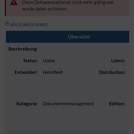
Diese Dokumentation ist nicht mehr gültig und
wurde daher archiviert.
alle Erweiterungen
Übersicht
Beschreibung:
Status:
stable
Lizenz:
[[
Entwickler:
HalloWelt
Distribution:
B
B
p
B
Kategorie
:
Dokumentenmanagement
Edition:
f
B
c
4