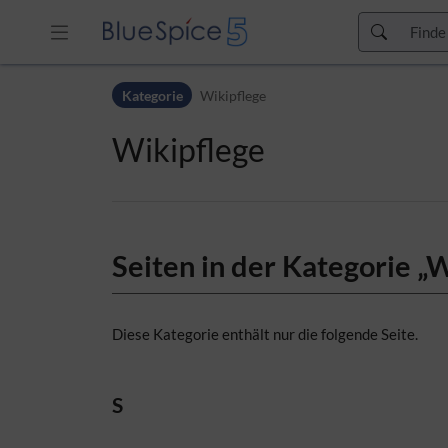
Zur Kopfleiste
Kategorie
Wikipflege
Zur Hauptnavigation
Zu den Seitenwerkzeugen
Wikipflege
Zum Arbeitsbereich
Seiten in der Kategorie „
Diese Kategorie enthält nur die folgende Seite.
S