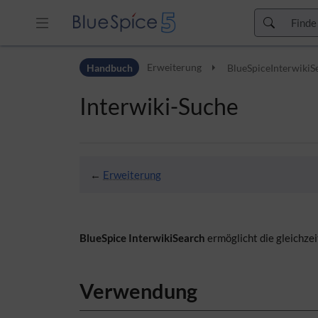
Zur Kopfleiste
Handbuch
Erweiterung
BlueSpiceInterwikiS
Zur Hauptnavigation
Zu den Seitenwerkzeugen
Interwiki-Suche
Zum Arbeitsbereich
←
Erweiterung
BlueSpice InterwikiSearch
ermöglicht die gleichzei
Verwendung