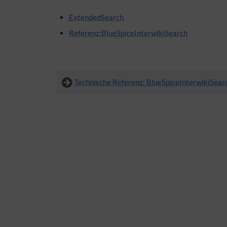
ExtendedSearch
Referenz:BlueSpiceInterwikiSearch
Technische Referenz: BlueSpiceInterwikiSear