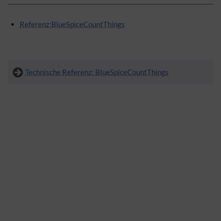
Referenz:BlueSpiceCountThings
Technische Referenz: BlueSpiceCountThings