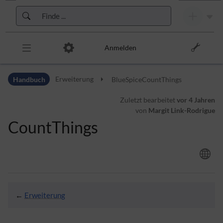
Zur Kopfleiste
Zur Hauptnavigation
Zu den Seitenwerkzeugen
Zum Arbeitsbereich
Anmelden
Handbuch
Erweiterung
BlueSpiceCountThings
Zuletzt bearbeitet
vor 4 Jahren
von
Margit Link-Rodrigue
CountThings
←
Erweiterung