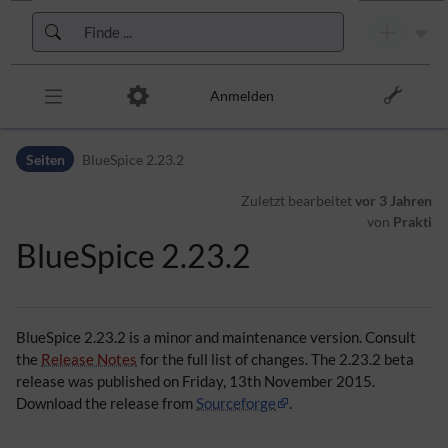
Zur Kopfleiste
Zur Hauptnavigation
Zu den Seitenwerkzeugen
Zum Arbeitsbereich
Anmelden
Seiten
BlueSpice 2.23.2
Zuletzt bearbeitet
vor 3 Jahren
von
Prakti
BlueSpice 2.23.2
BlueSpice 2.23.2 is a minor and maintenance version. Consult
the
Release Notes
for the full list of changes. The 2.23.2 beta
release was published on Friday, 13th November 2015.
Download the release from
Sourceforge
.