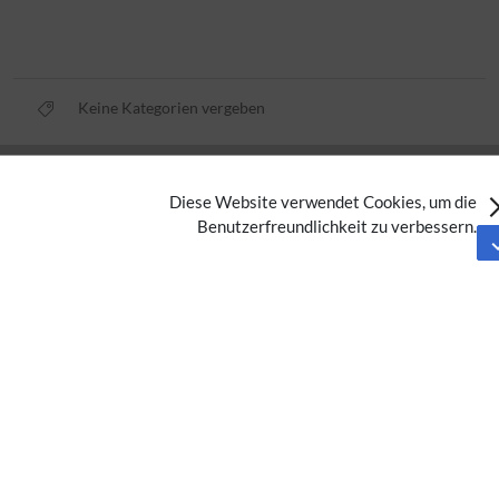
Keine Kategorien vergeben
Datenschutz
Diese Website verwendet Cookies, um die
Nutzungsbedingungen
Benutzerfreundlichkeit zu verbessern.
Impressum
Barrierefreiheit
Analysedienste