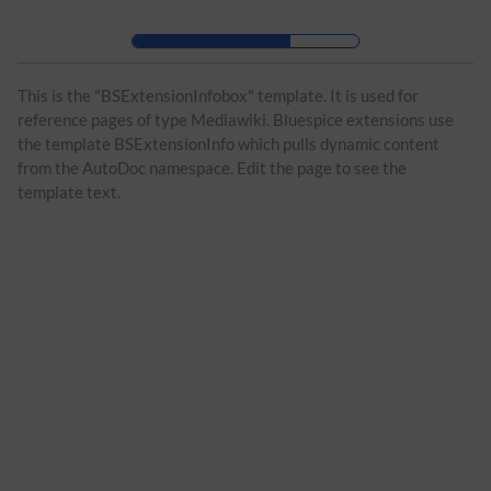
Zur Kopfleiste
Zur Hauptnavigation
Zu den Seitenwerkzeugen
Zum Arbeitsbereich
This is the "BSExtensionInfobox" template. It is used for
reference pages of type Mediawiki. Bluespice extensions use
the template BSExtensionInfo which pulls dynamic content
from the AutoDoc namespace. Edit the page to see the
template text.