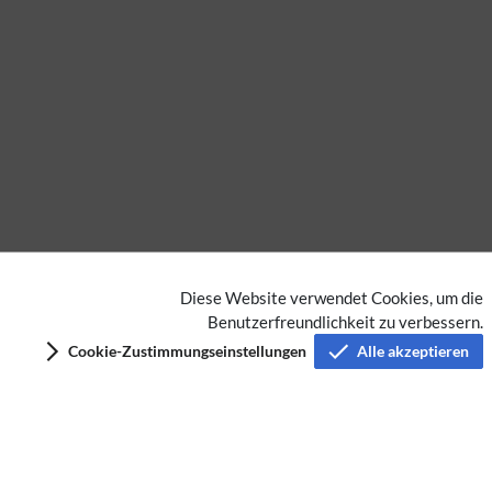
Diese Website verwendet Cookies, um die
Benutzerfreundlichkeit zu verbessern.
Datenschutz
Cookie-Zustimmungseinstellungen
Alle akzeptieren
Nutzungsbedingungen
Impressum
Barrierefreiheit
Analysedienste