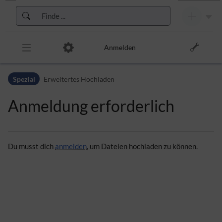
Zur Kopfleiste
Zur Hauptnavigation
Zu den Seitenwerkzeugen
Zum Arbeitsbereich
Anmelden
Spezial
Erweitertes Hochladen
Anmeldung erforderlich
Du musst dich
anmelden
, um Dateien hochladen zu können.