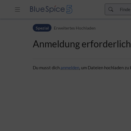
Zur Kopfleiste
Spezial
Erweitertes Hochladen
Zur Hauptnavigation
Zu den Seitenwerkzeugen
Anmeldung erforderlich
Zum Arbeitsbereich
Du musst dich
anmelden
, um Dateien hochladen zu 