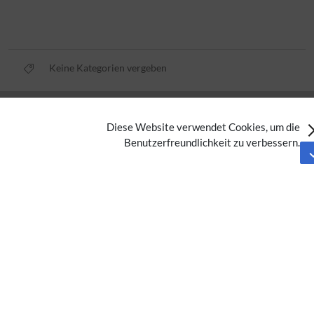
Keine Kategorien vergeben
Datenschutz
Diese Website verwendet Cookies, um die
Nutzungsbedingungen
Benutzerfreundlichkeit zu verbessern.
Impressum
Barrierefreiheit
Analysedienste