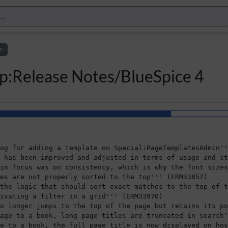
n
up:Release Notes/BlueSpice 4