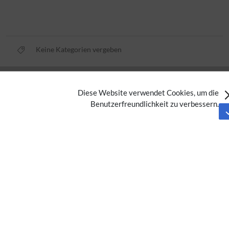
Keine Kategorien vergeben
Datenschutz
Diese Website verwendet Cookies, um die
Nutzungsbedingungen
Benutzerfreundlichkeit zu verbessern.
Impressum
Barrierefreiheit
Analysedienste