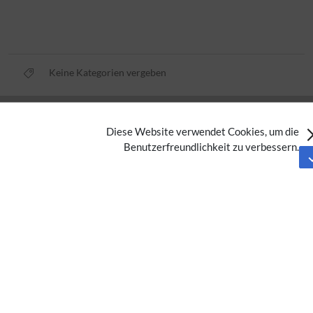
Keine Kategorien vergeben
Datenschutz
Diese Website verwendet Cookies, um die
Nutzungsbedingungen
Benutzerfreundlichkeit zu verbessern.
Impressum
Barrierefreiheit
Analysedienste