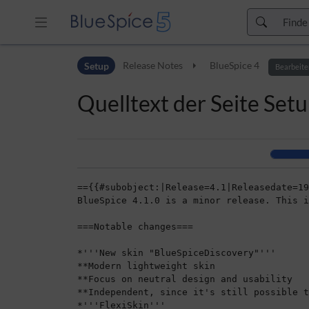
Zur Kopfleiste
Setup
Release Notes
BlueSpice 4
Zur Hauptnavigation
Bearbeite
Zu den Seitenwerkzeugen
Quelltext der Seite Set
Zum Arbeitsbereich