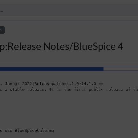
n
up:Release Notes/BlueSpice 4