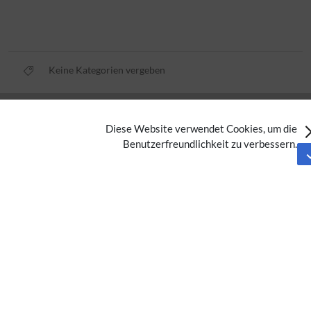
Keine Kategorien vergeben
Datenschutz
Diese Website verwendet Cookies, um die
Nutzungsbedingungen
Benutzerfreundlichkeit zu verbessern.
Impressum
Barrierefreiheit
Analysedienste