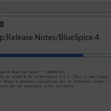
n
up:Release Notes/BlueSpice 4