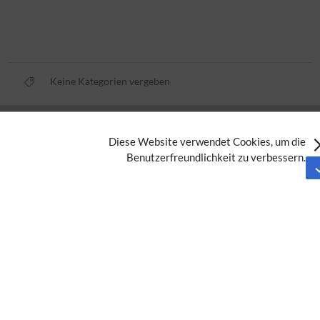
Keine Kategorien vergeben
Datenschutz
Diese Website verwendet Cookies, um die
Nutzungsbedingungen
Benutzerfreundlichkeit zu verbessern.
Impressum
Barrierefreiheit
Analysedienste