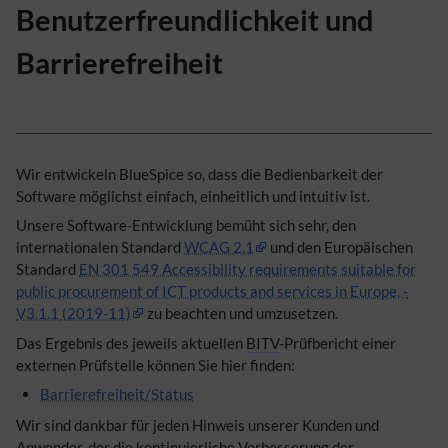
Benutzerfreundlichkeit und
Barrierefreiheit
Wir entwickeln BlueSpice so, dass die Bedienbarkeit der
Software möglichst einfach, einheitlich und intuitiv ist.
Unsere Software-Entwicklung bemüht sich sehr, den
internationalen Standard
WCAG 2.1
und den Europäischen
Standard
EN 301 549 Accessibility requirements suitable for
public procurement of ICT products and services in Europe, -
V3.1.1 (2019-11)
zu beachten und umzusetzen.
Das Ergebnis des jeweils aktuellen
BITV
-Prüfbericht einer
externen Prüfstelle können Sie hier finden:
Barrierefreiheit/Status
Wir sind dankbar für jeden Hinweis unserer Kunden und
Anwender, der die kontinuierliche Verbesserung der