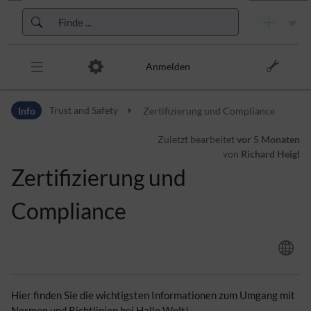
Zur Kopfleiste
Zur Hauptnavigation
Zu den Seitenwerkzeugen
Zum Arbeitsbereich
Anmelden
Info
Trust and Safety
Zertifizierung und Compliance
Zuletzt bearbeitet
vor 5 Monaten
von
Richard Heigl
Zertifizierung und
Compliance
Hier finden Sie die wichtigsten Informationen zum Umgang mit
Normen und Richtlinien bei Hallo Welt!