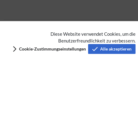
Keine Kategorien vergeben
Diese Website verwendet Cookies, um die
Benutzerfreundlichkeit zu verbessern.
Datenschutz
Cookie-Zustimmungseinstellungen
Alle akzeptieren
Nutzungsbedingungen
Impressum
Barrierefreiheit
Analysedienste