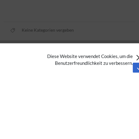
Keine Kategorien vergeben
Datenschutz
Diese Website verwendet Cookies, um die
Nutzungsbedingungen
Benutzerfreundlichkeit zu verbessern.
Impressum
Barrierefreiheit
Analysedienste