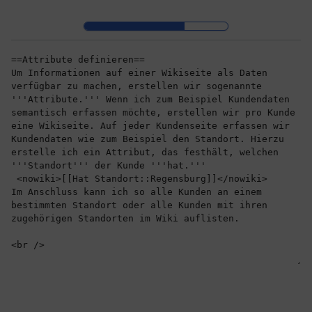
Zur Kopfleiste
Zur Hauptnavigation
Zu den Seitenwerkzeugen
Zum Arbeitsbereich