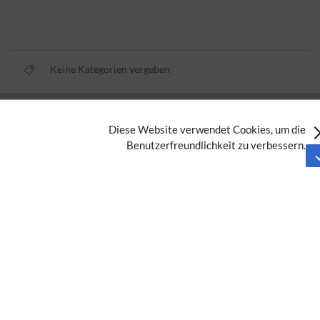
Keine Kategorien vergeben
Datenschutz
Diese Website verwendet Cookies, um die
Nutzungsbedingungen
Benutzerfreundlichkeit zu verbessern.
Impressum
Barrierefreiheit
Analysedienste