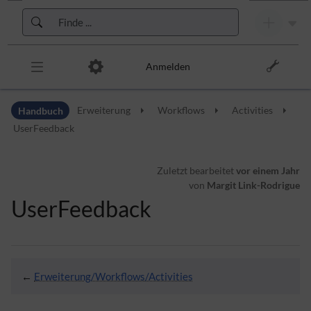
Zur Kopfleiste
Zur Hauptnavigation
Zu den Seitenwerkzeugen
Zum Arbeitsbereich
Anmelden
Handbuch
Erweiterung
Workflows
Activities
UserFeedback
Zuletzt bearbeitet
vor einem Jahr
von
Margit Link-Rodrigue
UserFeedback
←
Erweiterung/Workflows/Activities