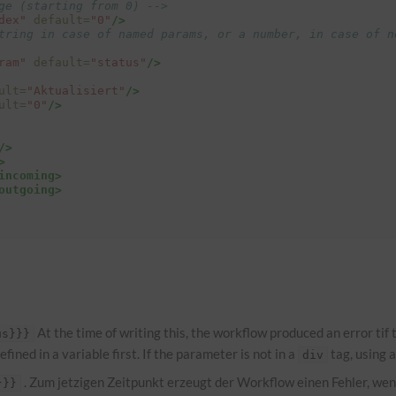
ge (starting from 0) -->
dex"
default=
"0"
/>
tring in case of named params, or a number, in case of no
ram"
default=
"status"
/>
ult=
"Aktualisiert"
/>
ult=
"0"
/>
/>
>
incoming>
outgoing>
At the time of writing this, the workflow produced an error ti
us}}}
ined in a variable first. If the parameter is not in a
tag, using a
div
. Zum jetzigen Zeitpunkt erzeugt der Workflow einen Fehler, wen
}}}