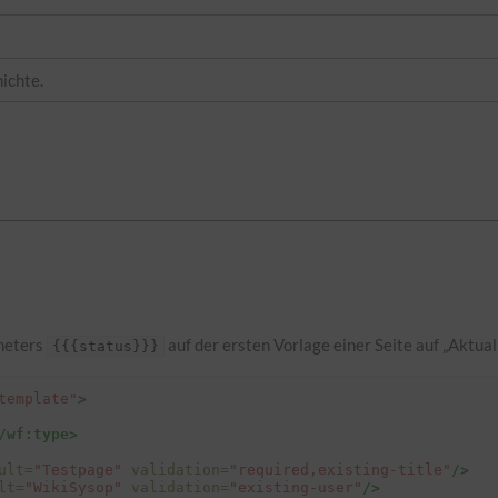
ichte.
meters
auf der ersten Vorlage einer Seite auf „Aktuali
{{{status}}}
template"
>
/wf:type>
ult=
"Testpage"
validation=
"required,existing-title"
/>
lt=
"WikiSysop"
validation=
"existing-user"
/>