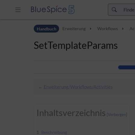
Zur Kopfleiste
Handbuch
Erweiterung
Workflows
Ac
Zur Hauptnavigation
Zu den Seitenwerkzeugen
SetTemplateParams
Zum Arbeitsbereich
←
Erweiterung/Workflows/Activities
Inhaltsverzeichnis
1
Beschreibung