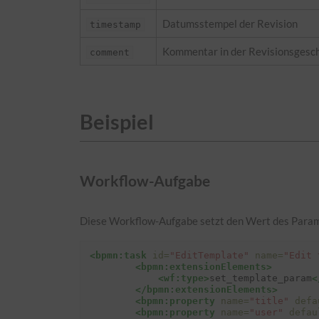
Datumsstempel der Revision
timestamp
Kommentar in der Revisionsgesch
comment
Beispiel
Workflow-Aufgabe
Diese Workflow-Aufgabe setzt den Wert des Para
<bpmn:task
id=
"EditTemplate"
name=
"Edit 
<bpmn:extensionElements>
<wf:type>
set_template_param
<
</bpmn:extensionElements>
<bpmn:property
name=
"title"
defa
<bpmn:property
name=
"user"
defau