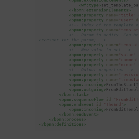
<bpmn:extensionElements>
<wf:type>
set_template_pa
</bpmn:extensionElements>
<bpmn:property
name=
"title"
<bpmn:property
name=
"user"
d
<!-- Index of the template o
<bpmn:property
name=
"templat
<!-- Param to modify. Can be
accessor for the param) -->
<bpmn:property
name=
"templat
<!-- New value to set -->
<bpmn:property
name=
"value"
<bpmn:property
name=
"comment
<bpmn:property
name=
"minor"
<!-- Output properties -->
<bpmn:property
name=
"revisio
<bpmn:property
name=
"timesta
<bpmn:incoming>
FromTheStartT
<bpmn:outgoing>
FromEditTempl
</bpmn:task>
<bpmn:sequenceFlow
id=
"FromEditT
<bpmn:endEvent
id=
"TheEnd"
>
<bpmn:incoming>
FromEditTempl
</bpmn:endEvent>
</bpmn:process>
</bpmn:definitions>