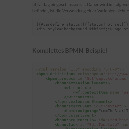
-
Tag
eingeschlossen sit. Daher wird im folgend
div
befindet, ist die Verwendung einer Variablen nicht e
{{#vardefine:status|{{{status|not set}}}}
Komplettes BPMN-Beispiel
<?xml version="1.0" encoding="UTF-8"?>
<bpmn:definitions
xmlns:bpmn=
"http://www
<bpmn:process
id=
"SetTemplateParams-
<bpmn:extensionElements>
<wf:context>
<wf:contextItem
name=
"pa
</wf:context>
</bpmn:extensionElements>
<bpmn:startEvent
id=
"TheStart"
>
<bpmn:outgoing>
FromTheStartT
</bpmn:startEvent>
<bpmn:sequenceFlow
id=
"FromTheSt
<bpmn:task
id=
"EditTemplate"
nam