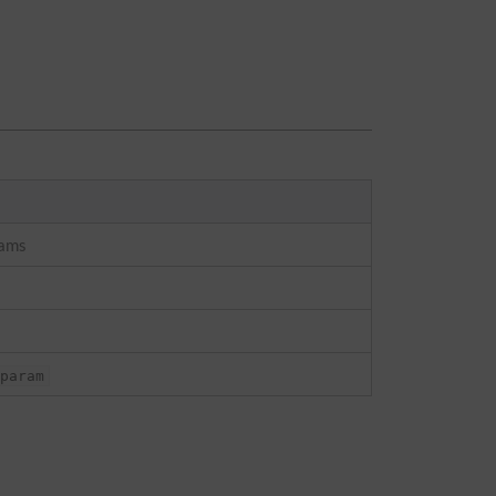
rams
param