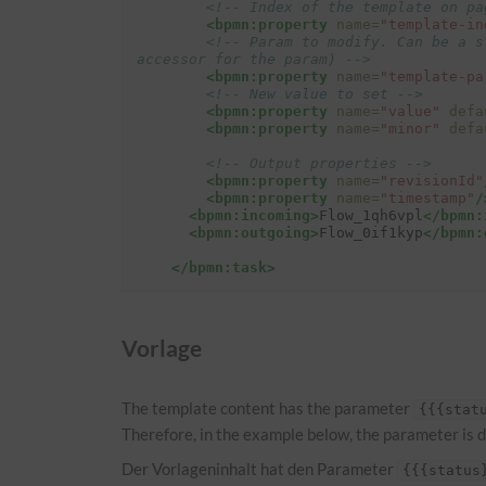
<!-- Index of the template on pa
<bpmn:property
name=
"template-in
<!-- Param to modify. Can be a s
accessor for the param) -->
<bpmn:property
name=
"template-pa
<!-- New value to set -->
<bpmn:property
name=
"value"
defa
<bpmn:property
name=
"minor"
defa
<!-- Output properties -->
<bpmn:property
name=
"revisionId"
<bpmn:property
name=
"timestamp"
/
<bpmn:incoming>
Flow_1qh6vpl
</bpmn:
<bpmn:outgoing>
Flow_0if1kyp
</bpmn:
</bpmn:task>
Vorlage
The template content has the parameter
{{{stat
Therefore, in the example below, the parameter is def
Der Vorlageninhalt hat den Parameter
{{{status