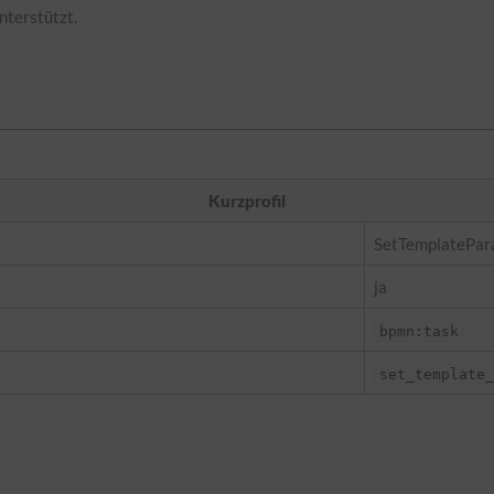
nterstützt.
Kurzprofil
SetTemplatePa
ja
bpmn:task
set_template_