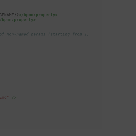
GENAME}}
</bpmn:property>
/bpmn:property>
of non-named params (starting from 1, 
End"
/>