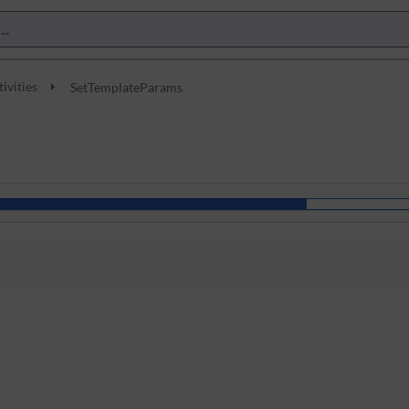
tivities
SetTemplateParams