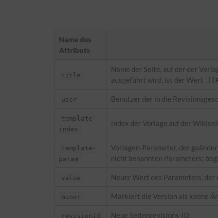
Name des
Attributs
Name der Seite, auf der der Vorl
title
ausgeführt wird, ist der Wert
{{
Benutzer der in die Revisionsges
user
template-
Index der Vorlage auf der Wikisei
index
Vorlagen-Parameter, der geändert 
template-
nicht benannten Parameters; begi
param
Neuer Wert des Parameters, der 
value
Markiert die Version als kleine Än
minor
Neue Seitenrevisions-ID
revisionId