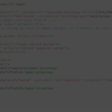
ram
</wf:type>
default=
""
validation=
"required,existing-title"
>
{{FULLPA
efault=
"WikiSysop"
validation=
"existing-user"
>
WikiSysop
<
n page (starting from 0) -->
e-index"
default=
"0"
/>
 a string in case of named params, or a number, in case 
e-param"
default=
"status"
/>
default=
"Super edited param"
/>
"
default=
"Edited template param"
/>
default=
"1"
/>
nId"
/>
mp"
/>
oEditTemplate
</bpmn:incoming>
ateToTheEnd
</bpmn:outgoing>
emplateToTheEnd"
sourceRef=
"EditTemplate"
targetRef=
"The
ateToTheEnd
</bpmn:incoming>