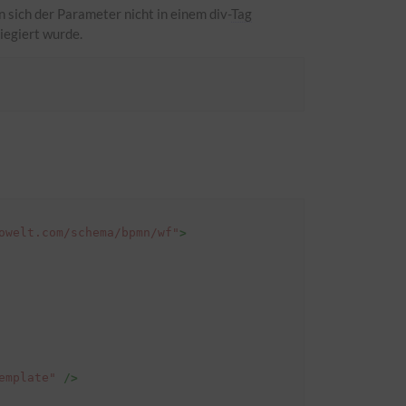
 sich der Parameter nicht in einem div-
Tag
riegiert wurde.
owelt.com/schema/bpmn/wf"
>
emplate"
/>