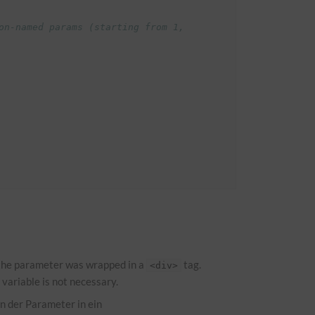
n-named params (starting from 1, 
f the parameter was wrapped in a
tag.
<div>
 variable is not necessary.
n der Parameter in ein