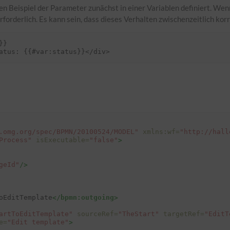
en Beispiel der Parameter zunächst in einer Variablen definiert. Wenn
rforderlich. Es kann sein, dass dieses Verhalten zwischenzeitlich kor
}

.omg.org/spec/BPMN/20100524/MODEL"
xmlns:wf=
"http://hall
Process"
isExecutable=
"false"
>
geId"
/>
oEditTemplate
</bpmn:outgoing>
artToEditTemplate"
sourceRef=
"TheStart"
targetRef=
"EditT
e=
"Edit template"
>