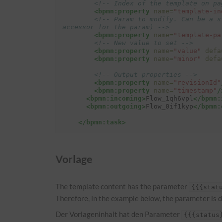
<!-- Index of the template on pa
<bpmn:property
name=
"template-in
<!-- Param to modify. Can be a s
accessor for the param) -->
<bpmn:property
name=
"template-pa
<!-- New value to set -->
<bpmn:property
name=
"value"
defa
<bpmn:property
name=
"minor"
defa
<!-- Output properties -->
<bpmn:property
name=
"revisionId"
<bpmn:property
name=
"timestamp"
/
<bpmn:incoming>
Flow_1qh6vpl
</bpmn:
<bpmn:outgoing>
Flow_0if1kyp
</bpmn:
</bpmn:task>
Vorlage
The template content has the parameter
{{{stat
Therefore, in the example below, the parameter is def
Der Vorlageninhalt hat den Parameter
{{{status