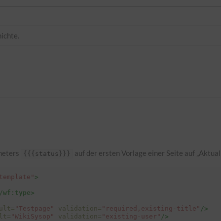
ichte.
meters
auf der ersten Vorlage einer Seite auf „Aktuali
{{{status}}}
template"
>
/wf:type>
ult=
"Testpage"
validation=
"required,existing-title"
/>
lt=
"WikiSysop"
validation=
"existing-user"
/>