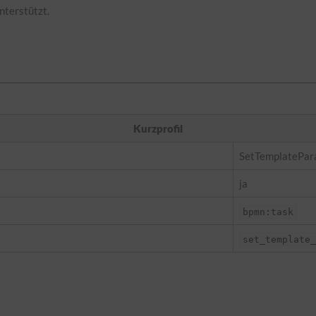
nterstützt.
Kurzprofil
SetTemplatePa
ja
bpmn:task
set_template_