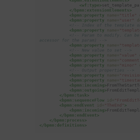
<bpmn:extensionElements>
<wf:type>
set_template_pa
</bpmn:extensionElements>
<bpmn:property
name=
"title"
<bpmn:property
name=
"user"
d
<!-- Index of the template o
<bpmn:property
name=
"templat
<!-- Param to modify. Can be
accessor for the param) -->
<bpmn:property
name=
"templat
<!-- New value to set -->
<bpmn:property
name=
"value"
<bpmn:property
name=
"comment
<bpmn:property
name=
"minor"
<!-- Output properties -->
<bpmn:property
name=
"revisio
<bpmn:property
name=
"timesta
<bpmn:incoming>
FromTheStartT
<bpmn:outgoing>
FromEditTempl
</bpmn:task>
<bpmn:sequenceFlow
id=
"FromEditT
<bpmn:endEvent
id=
"TheEnd"
>
<bpmn:incoming>
FromEditTempl
</bpmn:endEvent>
</bpmn:process>
</bpmn:definitions>