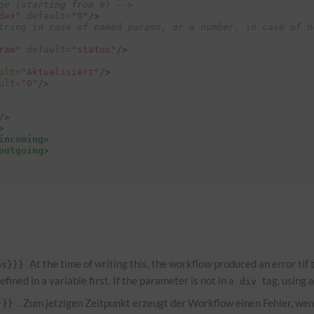
ge (starting from 0) -->
dex"
default=
"0"
/>
tring in case of named params, or a number, in case of no
ram"
default=
"status"
/>
ult=
"Aktualisiert"
/>
ult=
"0"
/>
/>
>
incoming>
outgoing>
At the time of writing this, the workflow produced an error ti
us}}}
ined in a variable first. If the parameter is not in a
tag, using a
div
. Zum jetzigen Zeitpunkt erzeugt der Workflow einen Fehler, wen
}}}