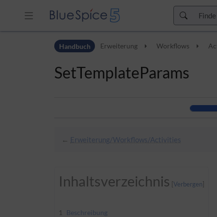
Zur Kopfleiste
Handbuch
Erweiterung
Workflows
Ac
Zur Hauptnavigation
Zu den Seitenwerkzeugen
SetTemplateParams
Zum Arbeitsbereich
←
Erweiterung/Workflows/Activities
Inhaltsverzeichnis
1
Beschreibung