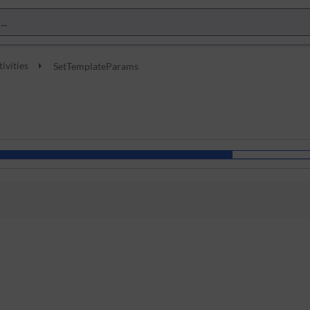
tivities
SetTemplateParams