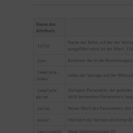
Name des
Attributs
Name der Seite, auf der der Vorl
title
ausgeführt wird, ist der Wert
{{
Benutzer der in die Revisionsges
user
template-
Index der Vorlage auf der Wikisei
index
Vorlagen-Parameter, der geändert 
template-
nicht benannten Parameters; begi
param
Neuer Wert des Parameters, der 
value
Markiert die Version als kleine Än
minor
Neue Seitenrevisions-ID
revisionId