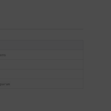
rams
param