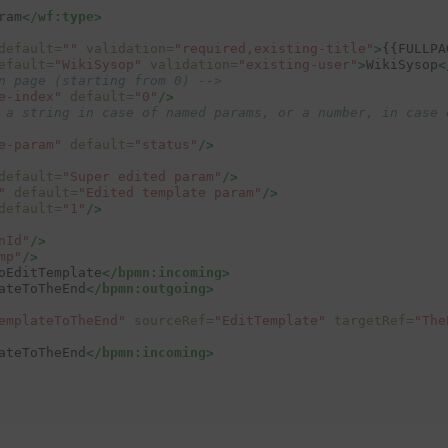
ram
</wf:type>
default=
""
validation=
"required,existing-title"
>
{{FULLPA
efault=
"WikiSysop"
validation=
"existing-user"
>
WikiSysop
<
n page (starting from 0) -->
e-index"
default=
"0"
/>
 a string in case of named params, or a number, in case 
e-param"
default=
"status"
/>
default=
"Super edited param"
/>
"
default=
"Edited template param"
/>
default=
"1"
/>
nId"
/>
mp"
/>
oEditTemplate
</bpmn:incoming>
ateToTheEnd
</bpmn:outgoing>
emplateToTheEnd"
sourceRef=
"EditTemplate"
targetRef=
"The
ateToTheEnd
</bpmn:incoming>