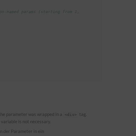
n-named params (starting from 1, 
f the parameter was wrapped in a
tag.
<div>
 variable is not necessary.
n der Parameter in ein