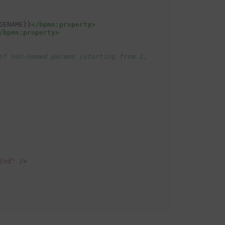
GENAME}}
</bpmn:property>
/bpmn:property>
of non-named params (starting from 1, 
End"
/>