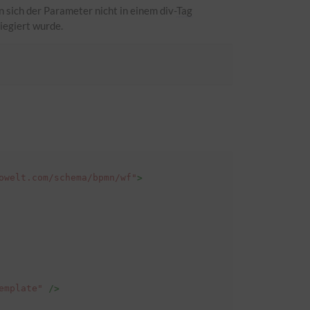
 sich der Parameter nicht in einem div-
Tag
riegiert wurde.
owelt.com/schema/bpmn/wf"
>
emplate"
/>