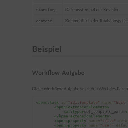
Datumsstempel der Revision
timestamp
Kommentar in der Revisionsgesch
comment
Beispiel
Workflow-Aufgabe
Diese Workflow-Aufgabe setzt den Wert des Para
<bpmn:task
id=
"EditTemplate"
name=
"Edit 
<bpmn:extensionElements>
<wf:type>
set_template_param
<
</bpmn:extensionElements>
<bpmn:property
name=
"title"
defa
<bpmn:property
name=
"user"
defau