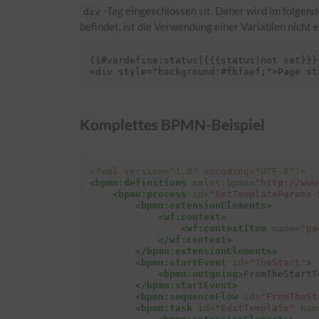
-
Tag
eingeschlossen sit. Daher wird im folgend
div
befindet, ist die Verwendung einer Variablen nicht e
{{#vardefine:status|{{{status|not set}}}}
Komplettes BPMN-Beispiel
<?xml version="1.0" encoding="UTF-8"?>
<bpmn:definitions
xmlns:bpmn=
"http://www
<bpmn:process
id=
"SetTemplateParams-
<bpmn:extensionElements>
<wf:context>
<wf:contextItem
name=
"pa
</wf:context>
</bpmn:extensionElements>
<bpmn:startEvent
id=
"TheStart"
>
<bpmn:outgoing>
FromTheStartT
</bpmn:startEvent>
<bpmn:sequenceFlow
id=
"FromTheSt
<bpmn:task
id=
"EditTemplate"
nam