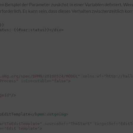
en Beispiel der Parameter zunächst in einer Variablen definiert. Wenn
rforderlich. Es kann sein, dass dieses Verhalten zwischenzeitlich kor
}

.omg.org/spec/BPMN/20100524/MODEL"
xmlns:wf=
"http://hall
Process"
isExecutable=
"false"
>
geId"
/>
oEditTemplate
</bpmn:outgoing>
artToEditTemplate"
sourceRef=
"TheStart"
targetRef=
"EditT
e=
"Edit template"
>