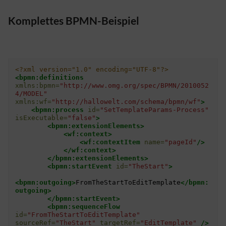
Komplettes BPMN-Beispiel
<?xml version="1.0" encoding="UTF-8"?>
<bpmn:definitions
xmlns:bpmn=
"http://www.omg.org/spec/BPMN/2010052
4/MODEL"
xmlns:wf=
"http://hallowelt.com/schema/bpmn/wf"
>
<bpmn:process
id=
"SetTemplateParams-Process"
isExecutable=
"false"
>
<bpmn:extensionElements>
<wf:context>
<wf:contextItem
name=
"pageId"
/>
</wf:context>
</bpmn:extensionElements>
<bpmn:startEvent
id=
"TheStart"
>
<bpmn:outgoing>
FromTheStartToEditTemplate
</bpmn:
outgoing>
</bpmn:startEvent>
<bpmn:sequenceFlow
id=
"FromTheStartToEditTemplate"
sourceRef=
"TheStart"
targetRef=
"EditTemplate"
/>