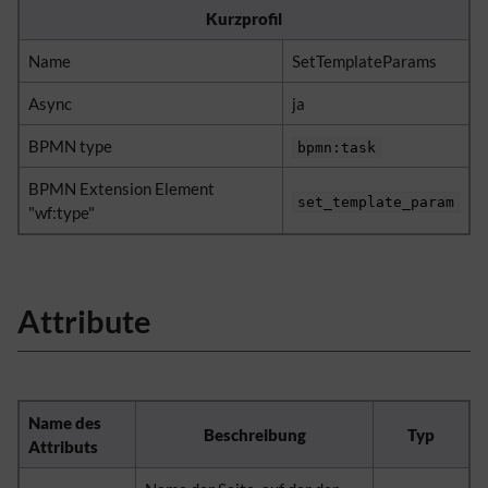
Kurzprofil
Name
SetTemplateParams
Async
ja
BPMN type
bpmn:task
BPMN Extension Element
set_template_param
"wf:type"
Attribute
Name des
Beschreibung
Typ
Attributs