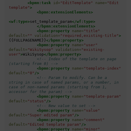
<bpmn:task
id=
"EditTemplate"
name=
"Edit 
template"
>
<bpmn:extensionElements>
<wf:type>
set_template_param
</wf:type>
</bpmn:extensionElements>
<bpmn:property
name=
"title"
default=
""
validation=
"required,existing-title"
>
{{FULLPAGENAME}}
</bpmn:property>
<bpmn:property
name=
"user"
default=
"WikiSysop"
validation=
"existing-
user"
>
WikiSysop
</bpmn:property>
<!-- Index of the template on page 
(starting from 0) -->
<bpmn:property
name=
"template-index"
default=
"0"
/>
<!-- Param to modify. Can be a 
string in case of named params, or a number, in 
case of non-named params (starting from 1, 
accessor for the param) -->
<bpmn:property
name=
"template-param"
default=
"status"
/>
<!-- New value to set -->
<bpmn:property
name=
"value"
default=
"Super edited param"
/>
<bpmn:property
name=
"comment"
default=
"Edited template param"
/>
<bpmn:property
name=
"minor"