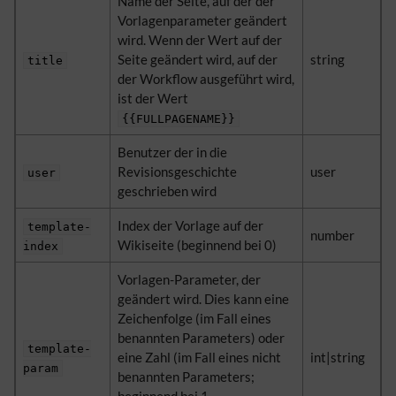
Name der Seite, auf der der
Vorlagenparameter geändert
wird. Wenn der Wert auf der
Seite geändert wird, auf der
string
title
der Workflow ausgeführt wird,
ist der Wert
{{FULLPAGENAME}}
Benutzer der in die
Revisionsgeschichte
user
user
geschrieben wird
Index der Vorlage auf der
template-
number
Wikiseite (beginnend bei 0)
index
Vorlagen-Parameter, der
geändert wird. Dies kann eine
Zeichenfolge (im Fall eines
benannten Parameters) oder
template-
eine Zahl (im Fall eines nicht
int|string
param
benannten Parameters;
beginnend bei 1,