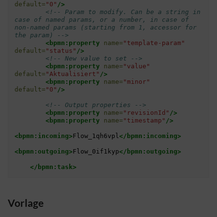
default=
"0"
/>
<!-- Param to modify. Can be a string in 
case of named params, or a number, in case of 
non-named params (starting from 1, accessor for 
the param) -->
<bpmn:property
name=
"template-param"
default=
"status"
/>
<!-- New value to set -->
<bpmn:property
name=
"value"
default=
"Aktualisiert"
/>
<bpmn:property
name=
"minor"
default=
"0"
/>
<!-- Output properties -->
<bpmn:property
name=
"revisionId"
/>
<bpmn:property
name=
"timestamp"
/>
<bpmn:incoming>
Flow_1qh6vpl
</bpmn:incoming>
<bpmn:outgoing>
Flow_0if1kyp
</bpmn:outgoing>
</bpmn:task>
Vorlage