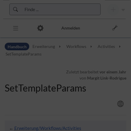
Zur Kopfleiste
Zur Hauptnavigation
Zu den Seitenwerkzeugen
Zum Arbeitsbereich
Anmelden
Handbuch
Erweiterung
Workflows
Activities
SetTemplateParams
Zuletzt bearbeitet
vor einem Jahr
von
Margit Link-Rodrigue
SetTemplateParams
←
Erweiterung/Workflows/Activities