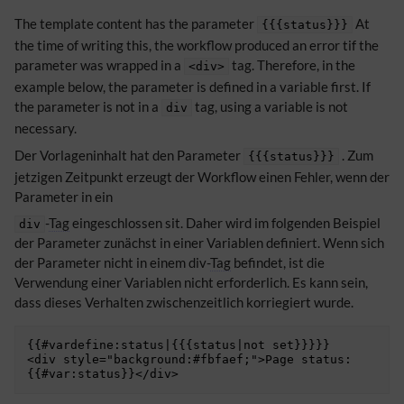
The template content has the parameter
At
{{{status}}}
the time of writing this, the workflow produced an error tif the
parameter was wrapped in a
tag. Therefore, in the
<div>
example below, the parameter is defined in a variable first. If
the parameter is not in a
tag, using a variable is not
div
necessary.
Der Vorlageninhalt hat den Parameter
. Zum
{{{status}}}
jetzigen Zeitpunkt erzeugt der Workflow einen Fehler, wenn der
Parameter in ein
-
Tag
eingeschlossen sit. Daher wird im folgenden Beispiel
div
der Parameter zunächst in einer Variablen definiert. Wenn sich
der Parameter nicht in einem div-
Tag
befindet, ist die
Verwendung einer Variablen nicht erforderlich. Es kann sein,
dass dieses Verhalten zwischenzeitlich korriegiert wurde.
{{#vardefine:status|{{{status|not set}}}}}

<div style="background:#fbfaef;">Page status: 