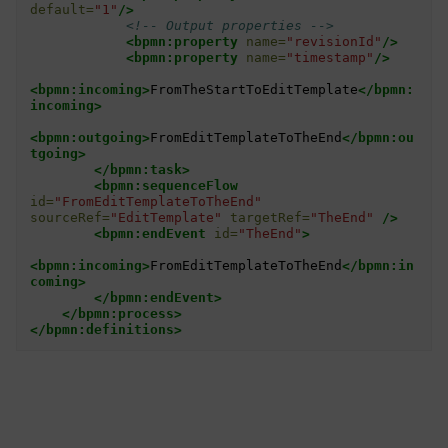
default=
"1"
/>
<!-- Output properties -->
<bpmn:property
name=
"revisionId"
/>
<bpmn:property
name=
"timestamp"
/>
<bpmn:incoming>
FromTheStartToEditTemplate
</bpmn:
incoming>
<bpmn:outgoing>
FromEditTemplateToTheEnd
</bpmn:ou
tgoing>
</bpmn:task>
<bpmn:sequenceFlow
id=
"FromEditTemplateToTheEnd"
sourceRef=
"EditTemplate"
targetRef=
"TheEnd"
/>
<bpmn:endEvent
id=
"TheEnd"
>
<bpmn:incoming>
FromEditTemplateToTheEnd
</bpmn:in
coming>
</bpmn:endEvent>
</bpmn:process>
</bpmn:definitions>