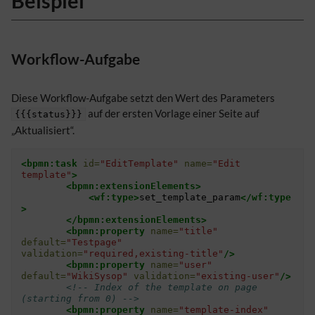
Beispiel
Workflow-Aufgabe
Diese Workflow-Aufgabe setzt den Wert des Parameters
auf der ersten Vorlage einer Seite auf
{{{status}}}
„Aktualisiert“.
<bpmn:task
id=
"EditTemplate"
name=
"Edit 
template"
>
<bpmn:extensionElements>
<wf:type>
set_template_param
</wf:type
>
</bpmn:extensionElements>
<bpmn:property
name=
"title"
default=
"Testpage"
validation=
"required,existing-title"
/>
<bpmn:property
name=
"user"
default=
"WikiSysop"
validation=
"existing-user"
/>
<!-- Index of the template on page 
(starting from 0) -->
<bpmn:property
name=
"template-index"