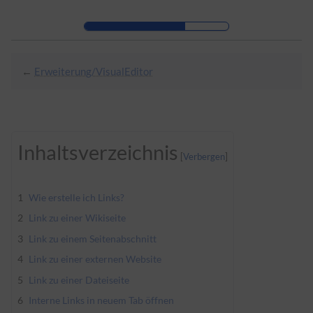
Zur Kopfleiste
Zur Hauptnavigation
Zu den Seitenwerkzeugen
Zum Arbeitsbereich
←
Erweiterung/VisualEditor
Inhaltsverzeichnis
1
Wie erstelle ich Links?
2
Link zu einer Wikiseite
3
Link zu einem Seitenabschnitt
4
Link zu einer externen Website
5
Link zu einer Dateiseite
6
Interne Links in neuem Tab öffnen