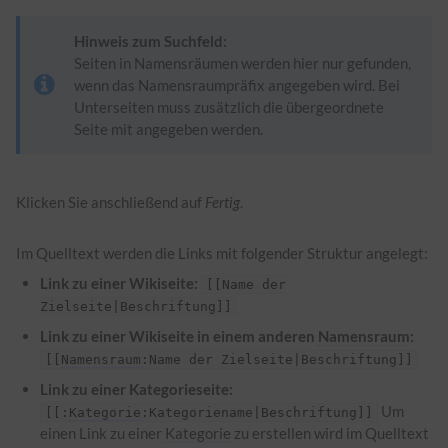
Hinweis zum Suchfeld:
Seiten in Namensräumen werden hier nur gefunden,
wenn das Namensraumpräfix angegeben wird. Bei
Unterseiten muss zusätzlich die übergeordnete
Seite mit angegeben werden.
Klicken Sie anschließend auf
Fertig
.
Im Quelltext werden die Links mit folgender Struktur angelegt:
Link zu einer Wikiseite:
[[Name der
Zielseite|Beschriftung]]
Link zu einer Wikiseite in einem anderen
Namensraum
:
[[
Namensraum
:Name der Zielseite|Beschriftung]]
Link zu einer Kategorieseite:
Um
[[:
Kategorie
:Kategoriename|Beschriftung]]
einen Link zu einer
Kategorie
zu erstellen wird im Quelltext