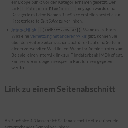
ein Doppelpunkt vor den Kategoriennamen gesetzt. Der
Link
hingegen würde eine
[[
Kategorie
:BlueSpice]]
Kategorie
mit dem Namen BlueSpice erstellen anstelle zur
Kategorieseite
BlueSpice
zu verlinken.
Interwikilink
:
Wenn es in Ihrem
[[Imdb:tt2709692]]
Wiki eine
Vernetzung mit anderen Wikis
gibt, können Sie
über den Reiter Seiten suchen auch direkt auf eine Seite in
einem verwandten Wiki linken. Wenn Ihr Administrator zum
Beispiel einen Interwikilink zur Filmdatenbank IMDb pflegt,
kann er wie im obigen Beispiel in Kurzform eingegeben
werden.
Link zu einem Seitenabschnitt
Ab BlueSpice 4.3 lassen sich Seitenabschnitte direkt über ein
entsprechendes Symbol verlinken: