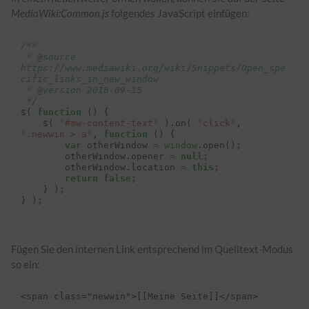
MediaWiki:Common.js
folgendes JavaScript einfügen:
/**
 * @source 
https
://www.mediawiki.org/wiki/Snippets/Open_spe
cific_links_in_new_window
 * @version 2018-09-15
 */
$
(
function
()
{
$
(
'#mw-content-text'
).
on
(
'click'
,
'.newwin > a'
,
function
()
{
var
otherWindow
=
window
.
open
();
otherWindow
.
opener
=
null
;
otherWindow
.
location
=
this
;
return
false
;
}
);
}
);
Fügen Sie den internen Link entsprechend im Quelltext-Modus
so ein: