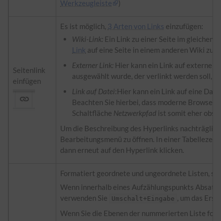
Werkzeugleiste
)
Es ist möglich,
3 Arten von Links
einzufügen:
Wiki-Link:
Ein Link zu einer Seite im gleichen W
Link
auf eine Seite in einem anderen Wiki zu er
Externer Link:
Hier kann ein Link auf externe 
Seitenlink
ausgewählt wurde, der verlinkt werden soll, w
einfügen
Link auf Datei
:Hier kann ein Link auf eine Dat
Beachten Sie hierbei, dass moderne Browser k
Schaltfläche
Netzwerkpfad
ist somit eher obsol
Um die Beschreibung des Hyperlinks nachträglich z
Bearbeitungsmenü zu öffnen. In einer Tabellezelle
dann erneut auf den Hyperlink klicken.
Formatiert geordnete und ungeordnete Listen, s
Wenn innerhalb eines Aufzählungspunkts Absatzu
verwenden Sie
, um das Erst
Umschalt+Eingabe
Wenn Sie die Ebenen der nummerierten Liste fortla