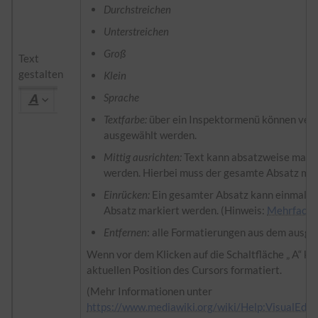
Durchstreichen
Unterstreichen
Groß
Text
gestalten
Klein
Sprache
Textfarbe:
über ein Inspektormenü können ver
ausgewählt werden.
Mittig ausrichten:
Text kann absatzweise marki
werden. Hierbei muss der gesamte Absatz mar
Einrücken:
Ein gesamter Absatz kann einmalig 
Absatz markiert werden. (Hinweis:
Mehrfache
Entfernen
: alle Formatierungen aus dem ausge
Wenn vor dem Klicken auf die Schaltfläche „ A“ ke
aktuellen Position des Cursors formatiert.
(Mehr Informationen unter
https://www.mediawiki.org/wiki/Help:VisualEdito