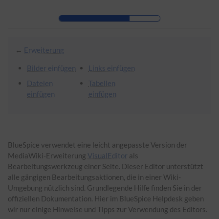
Zur Kopfleiste
Zur Hauptnavigation
Zu den Seitenwerkzeugen
Zum Arbeitsbereich
←
Erweiterung
Bilder einfügen
Links einfügen
Dateien
Tabellen
einfügen
einfügen
BlueSpice verwendet eine leicht angepasste Version der
MediaWiki-Erweiterung
VisualEditor
als
Bearbeitungswerkzeug einer Seite. Dieser Editor unterstützt
alle gängigen Bearbeitungsaktionen, die in einer Wiki-
Umgebung nützlich sind. Grundlegende Hilfe finden Sie in der
offiziellen Dokumentation. Hier im BlueSpice Helpdesk geben
wir nur einige Hinweise und Tipps zur Verwendung des Editors.