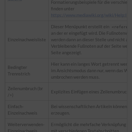
Formatierungsbeispiele für die verschiede
finden unter
https://www.mediawiki.org/wiki/Help:Im
Dieser Menüpunkt erstellt ein
<referen
an der er eingefügt wird. Die Fußnotenve
Einzelnachweisliste
werden dann an dieser Stelle und nicht am
Verbleibende Fußnoten auf der Seite wer
Seite angezeigt.
Hier kann ein langes Wort getrennt werde
Bedingter
im Ansichtsmodus dann nur, wenn das Wo
Trennstrich
umbrochen werden muss.
Zeilenumbruch (br
Explizites Einfügen eines Zeilenumbruchs.
/>)
Einfach-
Bei wissenschaftlichen Artikeln können S
Einzelnachweis
erzeugen.
Weiterverwenden-
Ermöglicht die mehrfache Verknüpfung e
Einzelnachweis
mit verschiedenen Textabschnitten.