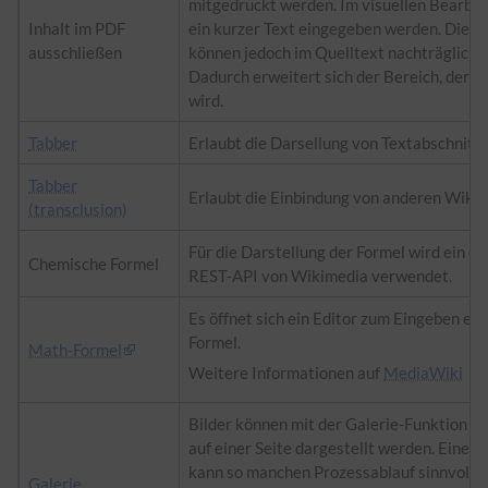
mitgedruckt werden. Im visuellen Bearbe
Inhalt im PDF
ein kurzer Text eingegeben werden. Die 
ausschließen
können jedoch im Quelltext nachträglich
Dadurch erweitert sich der Bereich, der ni
wird.
Tabber
Erlaubt die Darsellung von Textabschnitte
Tabber
Erlaubt die Einbindung von anderen Wikise
(transclusion)
Für die Darstellung der Formel wird ein ex
Chemische Formel
REST-API von Wikimedia verwendet.
Es öffnet sich ein Editor zum Eingeben e
Formel.
Math-Formel
Weitere Informationen auf
MediaWiki
Bilder können mit der Galerie-Funktion al
auf einer Seite dargestellt werden. Eine sc
kann so manchen Prozessablauf sinnvoll u
Galerie