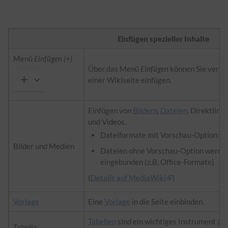
Einfügen spezieller Inhalte
Menü
Einfügen (+)
Über das Menü
Einfügen
können Sie versc
einer Wikiseite einfügen.
Einfügen von
Bildern
,
Dateien
, Direktlin
und Videos.
Dateiformate mit Vorschau-Option: jpg/
Bilder und Medien
Dateien ohne Vorschau-Option werden 
eingebunden (z.B. Office-Formate)
(
Details auf MediaWiki
)
Vorlage
Eine
Vorlage
in die Seite einbinden.
Tabellen
sind ein wichtiges Instrument zu
Tabelle