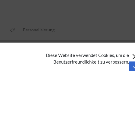
Personalisierung
Datenschutz
Diese Website verwendet Cookies, um die
Nutzungsbedingungen
Benutzerfreundlichkeit zu verbessern.
Impressum
Barrierefreiheit
Analysedienste