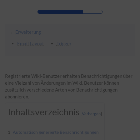
Zur Kopfleiste
Zur Hauptnavigation
Zu den Seitenwerkzeugen
Zum Arbeitsbereich
←
Erweiterung
Email Layout
Trigger
Registrierte Wiki-Benutzer erhalten Benachrichtigungen über
eine Vielzahl von Änderungen im Wiki. Benutzer können
zusätzlich verschiedene Arten von Benachrichtigungen
abonnieren.
Inhaltsverzeichnis
1
Automatisch generierte Benachrichtigungen