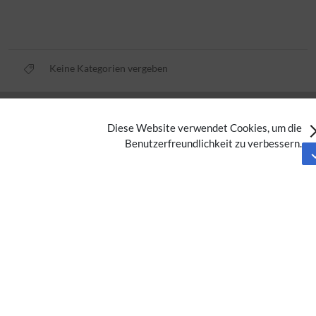
Keine Kategorien vergeben
Datenschutz
Diese Website verwendet Cookies, um die
Nutzungsbedingungen
Benutzerfreundlichkeit zu verbessern.
Impressum
Barrierefreiheit
Analysedienste