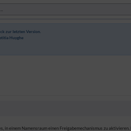
ck zur letzten Version
.
etitia Huyghe
n
s, in einem
Namensraum
einen Freigabemechanismus zu aktivieren. 