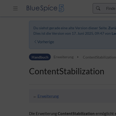
Zur Kopfleiste
Zur Hauptnavigation
Du siehst gerade eine alte Version dieser Seite.
Zurü
Zu den Seitenwerkzeugen
Dies ist die Version von 17. Juni 2025, 09:47 von
La
Zum Arbeitsbereich
Vorherige
Handbuch
Erweiterung
ContentStabilizatio
ContentStabilization
←
Erweiterung
Die Erweiterung
ContentStabilization
ermöglicht e